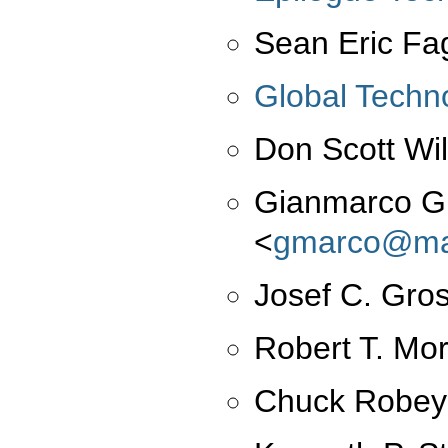
Sean Eric F
Global Techno
Don Scott Wi
Gianmarco Gi
<
gmarco@mas
Josef C. Gro
Robert T. Mor
Chuck Robe