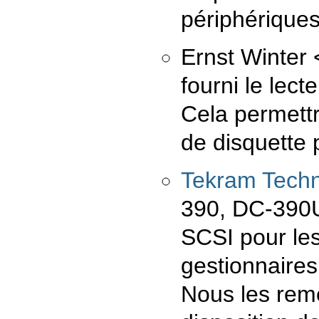
périphérique
Ernst Winter
fourni le lec
Cela permettr
de disquette 
Tekram Techn
390, DC-390
SCSI pour les
gestionnaire
Nous les reme