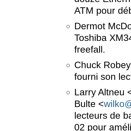
ATM pour déb
Dermot McDon
Toshiba XM34
freefall.
Chuck Robe
fourni son le
Larry Altneu
Bulte
<
wilko
lecteurs de 
02 pour améli