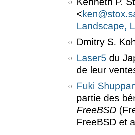
Kenneth P. S
<
ken@stox.s
Landscape, 
Dmitry S. K
Laser5
du Jap
de leur ven
Fuki Shuppan
partie des bé
FreeBSD
(Fre
FreeBSD et a