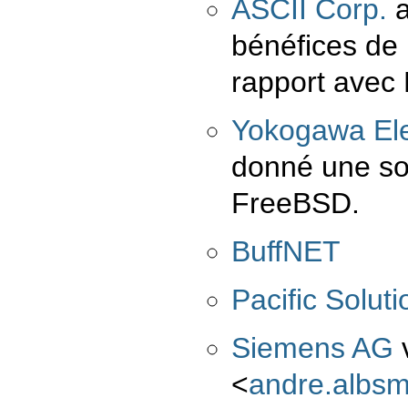
ASCII Corp.
a
bénéfices de 
rapport avec
Yokogawa Ele
donné une som
FreeBSD.
BuffNET
Pacific Soluti
Siemens AG
v
<
andre.albs