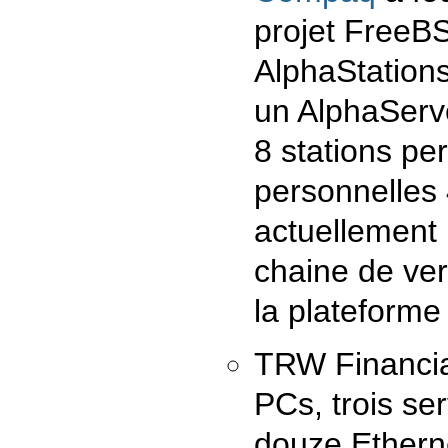
projet FreeBS
AlphaStation
un AlphaServ
8 stations pe
personnelles
actuellement u
chaine de ve
la plateform
TRW Financial
PCs, trois se
douze Etherne