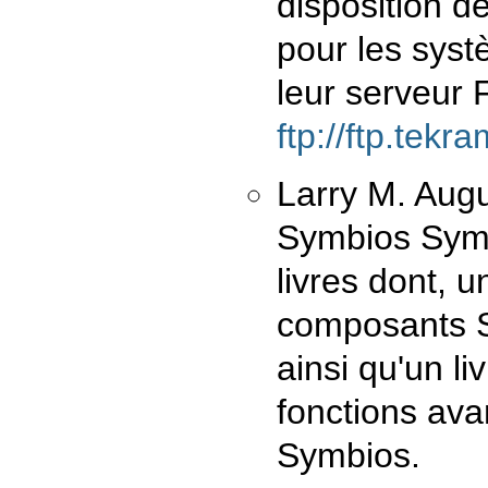
disposition d
pour les syst
leur serveur
ftp://ftp.tek
Larry M. Augu
Symbios Sym
livres dont, u
composants S
ainsi qu'un l
fonctions av
Symbios.