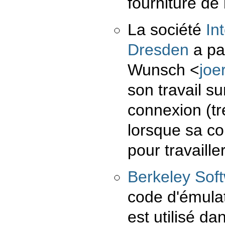
fourniture de 
La société
In
Dresden
a pa
Wunsch
<
jo
son travail su
connexion (tr
lorsque sa co
pour travaille
Berkeley Soft
code d'émula
est utilisé 