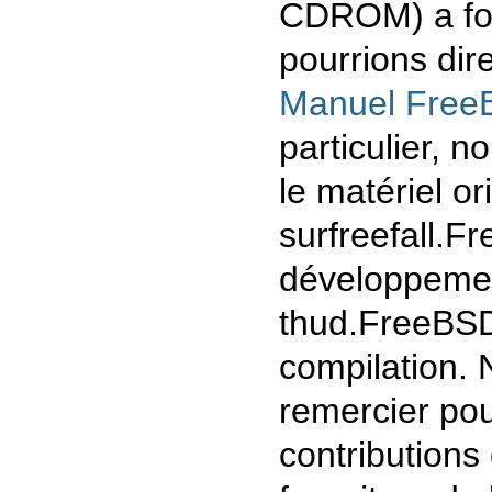
CDROM) a fou
pourrions dire
Manuel Fre
particulier, 
le matériel ori
sur
freefall.F
développement
thud.FreeBS
compilation. 
remercier pou
contributions