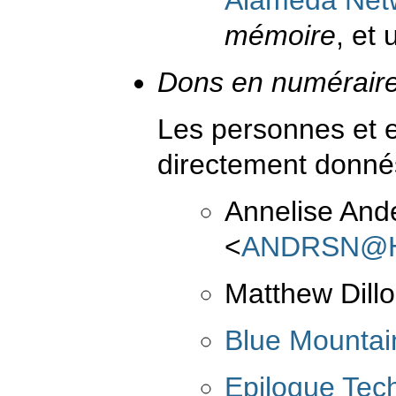
mémoire
, et
Dons en numéraire
Les personnes et e
directement donnés
Annelise And
<
ANDRSN@H
Matthew Dill
Blue Mountai
Epilogue Tec