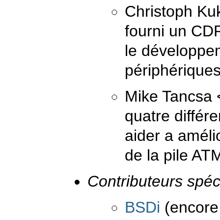
Christoph Ku
fourni un CD
le développe
périphériqu
Mike Tancsa
quatre différ
aider a améli
de la pile AT
Contributeurs spéc
BSDi
(encore