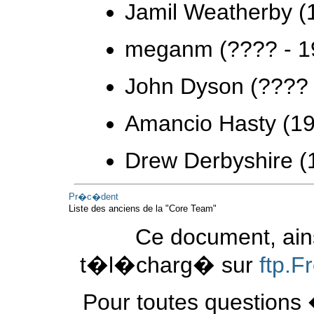
Jamil Weatherby (
meganm (???? - 1
John Dyson (???? 
Amancio Hasty (19
Drew Derbyshire (
Pr�c�dent
Liste des anciens de la "Core Team"
Ce document, ains
t�l�charg� sur
ftp.
Pour toutes questions 