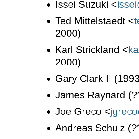
Issei Suzuki
<
isse
Ted Mittelstaedt
<
2000)
Karl Strickland
<
ka
2000)
Gary Clark II (199
James Raynard (?
Joe Greco
<
jgrec
Andreas Schulz (?