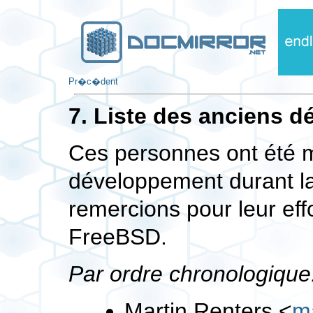
Pr�c�dent
7. Liste des anciens 
Ces personnes ont été 
développement durant la
remercions pour leur eff
FreeBSD.
Par ordre chronologique
Martin Renters
<
m