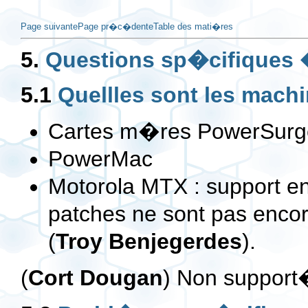
Page suivante
Page pr�c�dente
Table des mati�res
5.
Questions sp�cifiques �
5.1
Quellles sont les mac
Cartes m�res PowerSurge
PowerMac
Motorola MTX : support e
patches ne sont pas encore
(
Troy Benjegerdes
).
(
Cort Dougan
) Non suppor