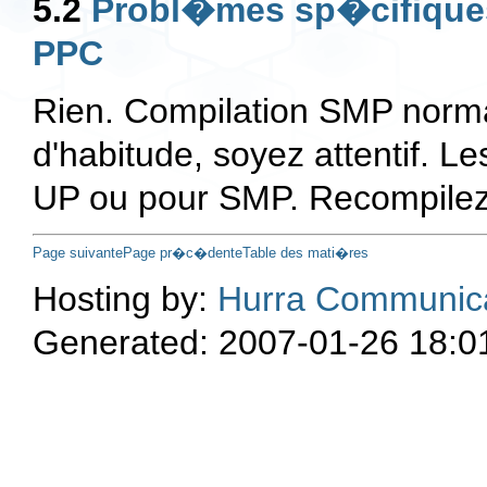
5.2
Probl�mes sp�cifiques
PPC
Rien. Compilation SMP norma
d'habitude, soyez attentif. 
UP ou pour SMP. Recompilez 
Page suivante
Page pr�c�dente
Table des mati�res
Hosting by:
Hurra Communic
Generated: 2007-01-26 18:0