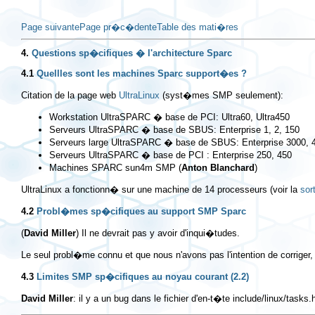
Page suivante
Page pr�c�dente
Table des mati�res
4.
Questions sp�cifiques � l'architecture Sparc
4.1
Quellles sont les machines Sparc support�es ?
Citation de la page web
UltraLinux
(syst�mes SMP seulement):
Workstation UltraSPARC � base de PCI: Ultra60, Ultra450
Serveurs UltraSPARC � base de SBUS: Enterprise 1, 2, 150
Serveurs large UltraSPARC � base de SBUS: Enterprise 3000, 4
Serveurs UltraSPARC � base de PCI : Enterprise 250, 450
Machines SPARC sun4m SMP (
Anton Blanchard
)
UltraLinux a fonctionn� sur une machine de 14 processeurs (voir la
sor
4.2
Probl�mes sp�cifiques au support SMP Sparc
(
David Miller
) Il ne devrait pas y avoir d'inqui�tudes.
Le seul probl�me connu et que nous n'avons pas l'intention de corrige
4.3
Limites SMP sp�cifiques au noyau courant (2.2)
David Miller
: il y a un bug dans le fichier d'en-t�te include/linux/tas