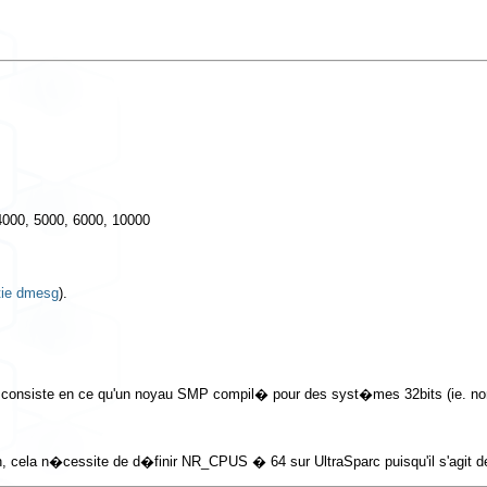
000, 5000, 6000, 10000
tie dmesg
).
r, consiste en ce qu'un noyau SMP compil� pour des syst�mes 32bits (ie. no
ks.h, cela n�cessite de d�finir NR_CPUS � 64 sur UltraSparc puisqu'il s'agit d