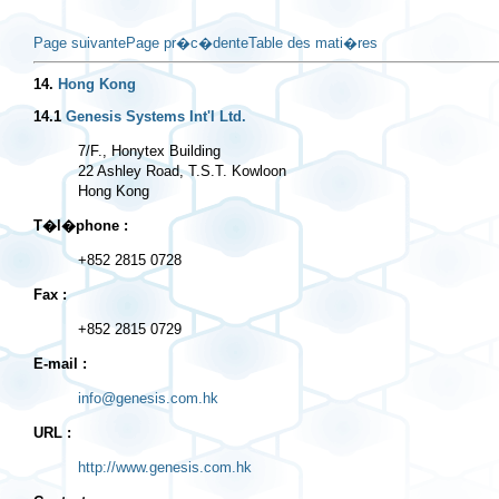
Page suivante
Page pr�c�dente
Table des mati�res
14.
Hong Kong
14.1
Genesis Systems Int'l Ltd.
7/F., Honytex Building

22 Ashley Road, T.S.T. Kowloon

T�l�phone :
+852 2815 0728
Fax :
+852 2815 0729
E-mail :
info@genesis.com.hk
URL :
http://www.genesis.com.hk