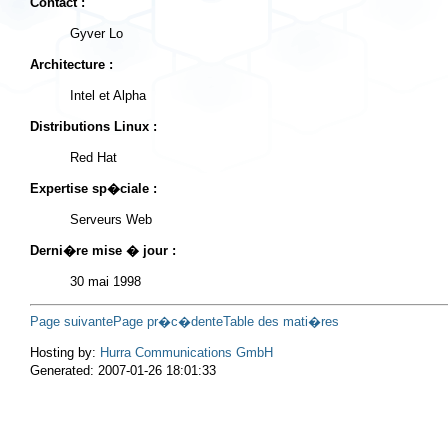
Contact :
Gyver Lo
Architecture :
Intel et Alpha
Distributions Linux :
Red Hat
Expertise sp�ciale :
Serveurs Web
Derni�re mise � jour :
30 mai 1998
Page suivante
Page pr�c�dente
Table des mati�res
Hosting by:
Hurra Communications GmbH
Generated: 2007-01-26 18:01:33