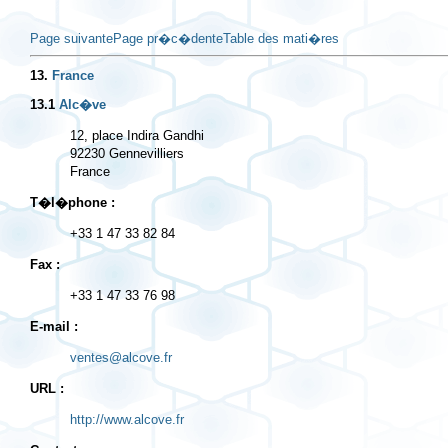
Page suivante
Page pr�c�dente
Table des mati�res
13.
France
13.1
Alc�ve
12, place Indira Gandhi

92230 Gennevilliers

T�l�phone :
+33 1 47 33 82 84
Fax :
+33 1 47 33 76 98
E-mail :
ventes@alcove.fr
URL :
http://www.alcove.fr