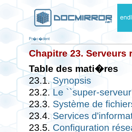
Pr�c�dent
Chapitre 23. Serveurs 
Table des mati�res
23.1.
Synopsis
23.2.
Le ``super-serveur
23.3.
Système de fichie
23.4.
Services d'informa
23.5.
Configuration rés