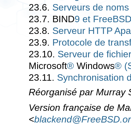
23.6.
Serveurs de noms
23.7.
BIND
9 et FreeBS
23.8.
Serveur HTTP Ap
23.9.
Protocole de transf
23.10.
Serveur de fichier
Microsoft
®
Windows
® (
23.11.
Synchronisation 
Réorganisé par
Murray S
Version française de Mar
<
blackend@FreeBSD.o