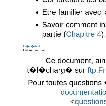
Etre familier avec 
Savoir comment inst
partie (
Chapitre 4
)
Pr�c�dent
Utiliser procmail
Ce document, ains
t�l�charg� sur
ftp.
Pour toutes questions 
documentati
<
questio