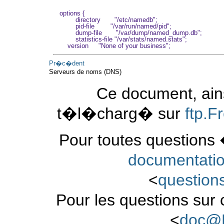
options {

        directory       "/etc/namedb";

        pid-file        "/var/run/named/pid";

        dump-file       "/var/dump/named_dump.db";

        statistics-file "/var/stats/named.stats";

Pr�c�dent
Serveurs de noms (DNS)
Ce document, ains
t�l�charg� sur
ftp.
Pour toutes questions 
documentati
<
questio
Pour les questions sur
<
doc@