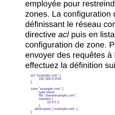
employée pour restreindr
zones. La configuration d
définissant le réseau con
directive
acl
puis en list
configuration de zone. 
envoyer des requêtes à 
effectuez la définition su
acl "example.com" {

        192.168.0.0/24;

};

zone "example.com" {

        type slave;

        file "slave/example.com";

        masters {

                10.0.0.1;

        };

    allow-query { example.com; };

};
