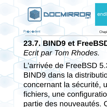
Pr�c�dent
Chapi
23.7.
BIND
9 et FreeBS
Ecrit par
Tom Rhodes.
L'arrivée de FreeBSD 5.
BIND
9 dans la distribut
concernant la sécurité, 
fichiers, une configurati
partie des nouveautés. C