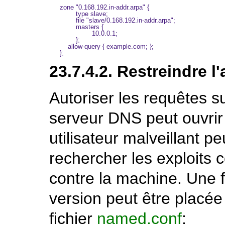
zone "0.168.192.in-addr.arpa" {

        type slave;

        file "slave/0.168.192.in-addr.arpa";

        masters {

                10.0.0.1;

        };

    allow-query { example.com; };

23.7.4.2. Restreindre 
Autoriser les requêtes s
serveur
DNS
peut ouvrir
utilisateur malveillant pe
rechercher les exploits 
contre la machine. Une 
version peut être placée
fichier
named.conf
: