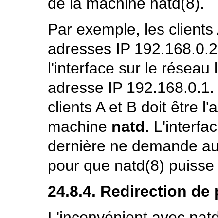
de la machine
natd
(8)
.
Par exemple, les clients
adresses IP
192.168.0.2
l'interface sur le réseau
adresse IP
192.168.0.1
.
clients
A
et
B
doit être l
machine
natd
. L'interfa
dernière ne demande auc
pour que
natd
(8)
puisse 
24.8.4. Redirection de 
L'inconvénient avec
nat