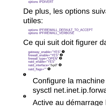
De plus, les options su
utiles:
options IPFIREWALL_DEFAULT_TO_ACCEPT

Ce qui suit doit figurer d
gateway_enable="YES" 
firewall_enable="YES" 
firewall_type="OPEN" 
natd_enable="YES"

natd_interface="
fxp0
" 
natd_flags="" 
Configure la machine
sysctl net.inet.ip.for
Active au démarrage 