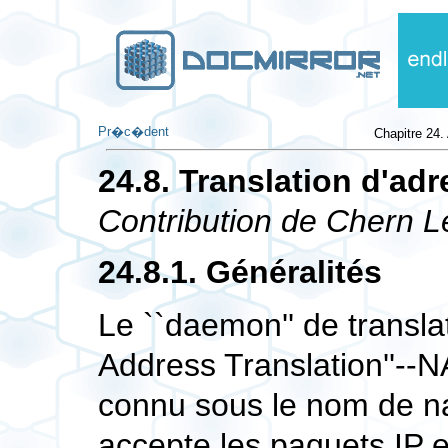
Pr�c�dent
Chapitre 24.
24.8. Translation d'ad
Contribution de
Chern L
24.8.1. Généralités
Le ``daemon'' de transla
Address Translation''-
connu sous le nom de
n
accepte les paquets IP e