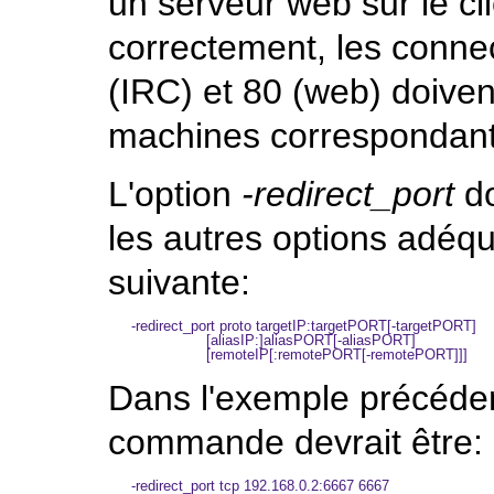
un serveur web sur le cl
correctement, les connec
(IRC) et 80 (web) doivent
machines correspondant
L'option
-redirect_port
do
les autres options adéqu
suivante:
-redirect_port proto targetIP:targetPORT[-targetPORT]

                 [aliasIP:]aliasPORT[-aliasPORT]

Dans l'exemple précéden
commande devrait être:
-redirect_port tcp 192.168.0.2:6667 6667
