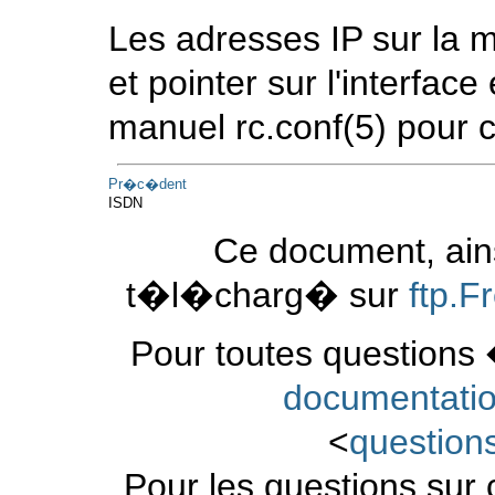
Les adresses IP sur la
et pointer sur l'interfac
manuel
rc.conf
(5)
pour c
Pr�c�dent
ISDN
Ce document, ains
t�l�charg� sur
ftp.
Pour toutes questions 
documentati
<
questio
Pour les questions sur