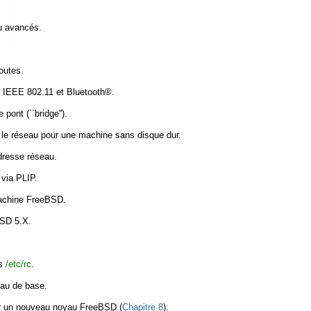
au avancés.
outes.
s IEEE 802.11 et
Bluetooth
®.
ont (``bridge'').
 le réseau pour une machine sans disque dur.
dresse réseau.
via PLIP.
machine FreeBSD.
SD 5.X.
es
/etc/rc
.
eau de base.
ler un nouveau noyau FreeBSD (
Chapitre 8
).