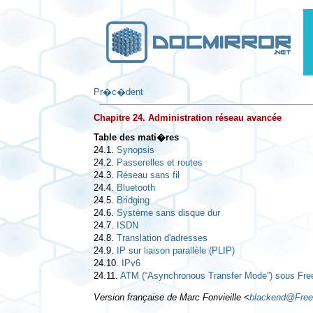
Pr�c�dent
Chapitre 24. Administration réseau avancée
Table des mati�res
24.1.
Synopsis
24.2.
Passerelles et routes
24.3.
Réseau sans fil
24.4.
Bluetooth
24.5.
Bridging
24.6.
Système sans disque dur
24.7.
ISDN
24.8.
Translation d'adresses
24.9.
IP sur liaison parallèle (PLIP)
24.10.
IPv6
24.11.
ATM (“Asynchronous Transfer Mode”) sous Fr
Version française de Marc Fonvieille
<
blackend@Fre