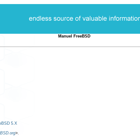
Manuel FreeBSD
eeBSD 5.X
eBSD.org
>
.