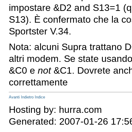
impostare
&D2
and
S13=1
(q
S13). È confermato che la co
Sportster V.34.
Nota: alcuni Supra trattano D
altri modem. Se state usand
&C0
e
not
&C1
. Dovrete anc
correttamente
Avanti
Indietro
Indice
Hosting by: hurra.com
Generated: 2007-01-26 17:5