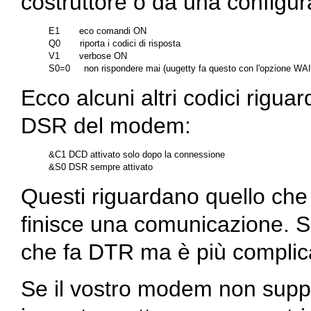
costruttore o da una configur
E1       eco comandi ON        

Q0       riporta i codici di risposta 

V1       verbose ON

Ecco alcuni altri codici riguar
DSR del modem:
&C1 DCD attivato solo dopo la connessione

Questi riguardano quello che
finisce una comunicazione. S
che fa DTR ma è più complic
Se il vostro modem non suppor