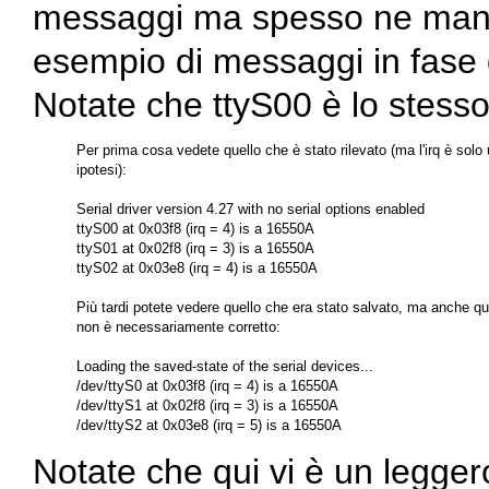
messaggi ma spesso ne manc
esempio di messaggi in fase 
Notate che ttyS00 è lo stesso
Per prima cosa vedete quello che è stato rilevato (ma l'irq è solo 
ipotesi):

Serial driver version 4.27 with no serial options enabled

ttyS00 at 0x03f8 (irq = 4) is a 16550A

ttyS01 at 0x02f8 (irq = 3) is a 16550A

ttyS02 at 0x03e8 (irq = 4) is a 16550A

Più tardi potete vedere quello che era stato salvato, ma anche qu
non è necessariamente corretto:

Loading the saved-state of the serial devices...

/dev/ttyS0 at 0x03f8 (irq = 4) is a 16550A

/dev/ttyS1 at 0x02f8 (irq = 3) is a 16550A

Notate che qui vi è un legger