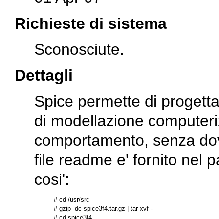
Richieste di sistema
Sconosciute.
Dettagli
Spice permette di progettar
di modellazione computeriz
comportamento, senza dov
file
readme
e' fornito nel p
cosi':
# cd /usr/src

# gzip -dc spice3f4.tar.gz | tar xvf -

# cd spice3f4
