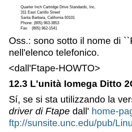
Quarter Inch Cartridge Drive Standards, Inc.

311 East Carrillo Street

Santa Barbara, California 93101

Phone: (805) 963-3853

Oss.: sono sotto il nome di `
nell'elenco telefonico.
<dall'Ftape-HOWTO>
12.3 L'unità Iomega Ditto 
Sí, se si sta utilizzando la ve
driver di Ftape
dall'
home-pag
ftp://sunsite.unc.edu/pub/Lin