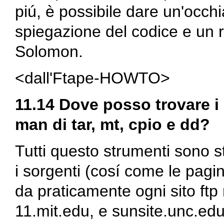
piú, è possibile dare un'occhia
spiegazione del codice e un r
Solomon.
<dall'Ftape-HOWTO>
11.14 Dove posso trovare i b
man
di
tar
,
mt
,
cpio
e
dd
?
Tutti questo strumenti sono s
i sorgenti (cosí come le pag
da praticamente ogni sito ftp
11.mit.edu
, e
sunsite.unc.ed