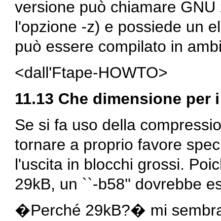
versione può chiamare GNU
l'opzione
-z
) e possiede un el
può essere compilato in ambi
<dall'Ftape-HOWTO>
11.13 Che dimensione per i
Se si fa uso della compressi
tornare a proprio favore spec
l'uscita in blocchi grossi. Po
29kB, un ``
-b58
'' dovrebbe e
�Perché 29kB?� mi sembra di