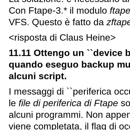
Con Ftape-3.* il modulo
ftap
VFS. Questo è fatto da
zftap
<risposta di Claus Heine>
11.11 Ottengo un ``device b
quando eseguo backup multi
alcuni script.
I messaggi di ``periferica oc
le
file di periferica di Ftape
so
alcuni programmi. Non appena
viene completata, il flag di 