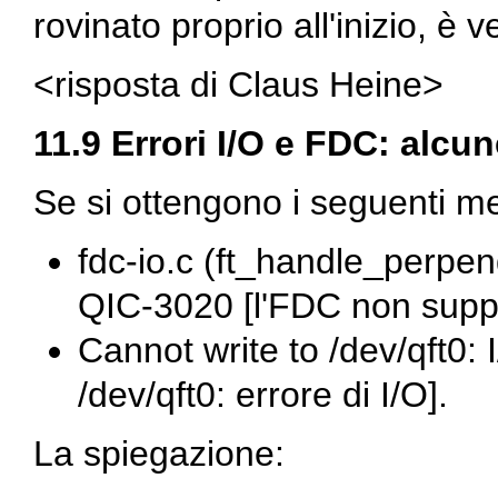
rovinato proprio all'inizio, è v
<risposta di Claus Heine>
11.9 Errori I/O e FDC: alcu
Se si ottengono i seguenti me
fdc-io.c (ft_handle_perpe
QIC-3020 [l'FDC non suppo
Cannot write to /dev/qft0: 
/dev/qft0: errore di I/O].
La spiegazione: