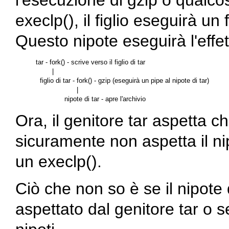
l'esecuzione di
gzip
o qualcos
execlp(), il figlio eseguirà un
Questo nipote eseguirà l'effet
tar - fork() - scrive verso il figlio di tar

        |

  figlio di tar - fork() - gzip (eseguirà un pipe al nipote di tar)

                    |

Ora, il genitore
tar
aspetta ch
sicuramente non aspetta il n
un execlp().
Ciò che non so è se il nipot
aspettato dal genitore
tar
o se