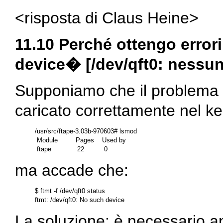
<risposta di Claus Heine>
11.10 Perché ottengo errori
device
� [/dev/qft0: nessu
Supponiamo che il problema s
caricato correttamente nel ke
/usr/src/ftape-3.03b-970603# lsmod

 Module         Pages    Used by

ma accade che:
$ ftmt -f /dev/qft0 status

La soluzione: è necessario a