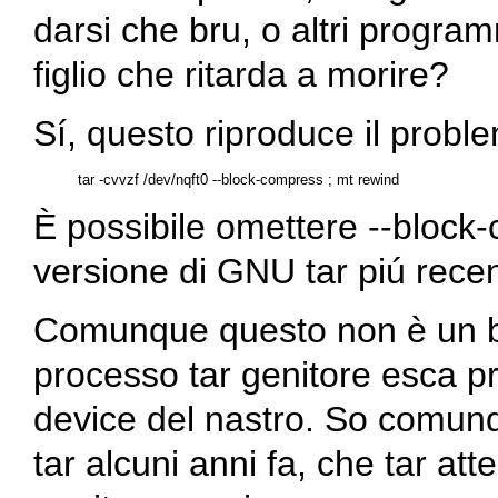
darsi che
bru
, o altri progra
figlio che ritarda a morire?
Sí, questo riproduce il probl
È possibile omettere
--block
versione di GNU
tar
piú recen
Comunque questo non è un 
processo
tar
genitore esca pri
device del nastro. So comunqu
tar
alcuni anni fa, che
tar
atte