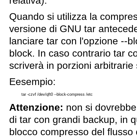
relativa).
Quando si utilizza la compre
versione di GNU
tar
anteceden
lanciare
tar
con l'opzione
--b
block
. In caso contrario
tar
co
scriverà in porzioni arbitrarie
Eesempio:
Attenzione:
non si dovrebbe 
di
tar
con grandi backup, in 
blocco compresso del flusso d