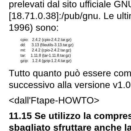
prelevati dal sito ufficiale G
[18.71.0.38]:/pub/gnu
. Le ul
1996) sono:
cpio:   2.4.2 (cpio-2.4.2.tar.gz)

dd:     3.13 (fileutils-3.13.tar.gz)

mt:     2.4.2 (cpio-2.4.2.tar.gz)

tar:    1.11.8 (tar-1.11.8.tar.gz)

Tutto quanto può essere comp
successivo alla versione v1.
<dall'Ftape-HOWTO>
11.15 Se utilizzo la compres
sbagliato sfruttare anche 