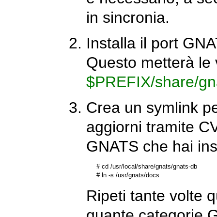
in sincronia.
Installa il port G
Questo metterà le 
$PREFIX/share/gn
Crea un symlink p
aggiorni tramite C
GNATS che hai inst
#
cd /usr/local/share/gnats/gnats-db
#
ln -s /usr/gnats/docs
Ripeti tante volte
quante categorie G