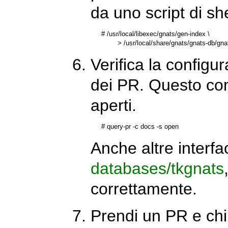
da uno script di sh
#
/usr/local/libexec/gnats/gen-index \

        > /usr/local/share/gnats/gnats-db/g
Verifica la configu
dei PR. Questo co
aperti.
#
query-pr -c docs -s open
Anche altre interfa
databases/tkgnats
correttamente.
Prendi un PR e chi