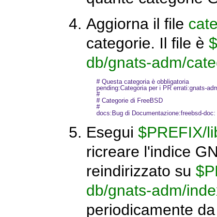
Aggiorna il file
cat
categorie. Il file è
$
db/gnats-adm/cate
# Questa categoria è obbligatoria

pending:Categoria per i PR errati:gnats-adm
#

# Categorie di FreeBSD

#

Esegui
$PREFIX/li
ricreare l'indice 
reindirizzato su
$P
db/gnats-adm/inde
periodicamente d