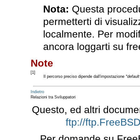
Nota:
Questa procedu
permetterti di visuali
localmente. Per modifi
ancora loggarti su
fre
Note
[1]
Il percorso preciso dipende dall'impostazione
*defaul
Indietro
Relazioni tra Sviluppatori
Questo, ed altri docume
ftp://ftp.FreeB
Per domande su FreeB