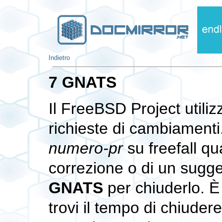
Indietro
7 GNATS
Il FreeBSD Project utili
richieste di cambiamenti
numero-pr
su
freefall
qua
correzione o di un sugg
GNATS
per chiuderlo. È 
trovi il tempo di chiuder