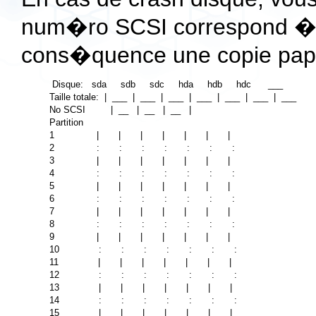
num�ro SCSI correspond � q
cons�quence une copie papie
 Disque:   sda     sdb     sdc     hda     hdb     hdc      ___

Taille totale:  |  ___  |  ___  |  ___  |  ___  |  ___  |  ___  |  ___

No SCSI         |  __   |  __   |  __   |

Partition

1               |       |       |       |       |       |       |

2               :       :       :       :       :       :       :

3               |       |       |       |       |       |       |

4               :       :       :       :       :       :       :

5               |       |       |       |       |       |       |

6               :       :       :       :       :       :       :

7               |       |       |       |       |       |       |

8               :       :       :       :       :       :       :

9               |       |       |       |       |       |       |

10              :       :       :       :       :       :       :

11              |       |       |       |       |       |       |

12              :       :       :       :       :       :       :

13              |       |       |       |       |       |       |

14              :       :       :       :       :       :       :

15              |       |       |       |       |       |       |
