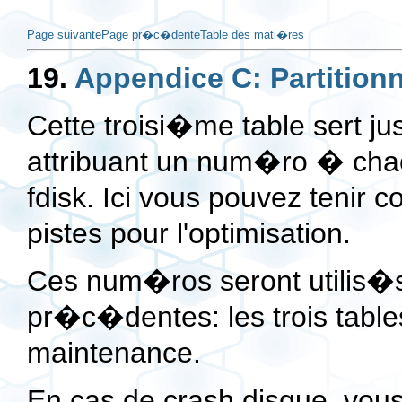
Page suivante
Page pr�c�dente
Table des mati�res
19.
Appendice C: Partitio
Cette troisi�me table sert jus
attribuant un num�ro � chac
fdisk
. Ici vous pouvez tenir 
pistes pour l'optimisation.
Ces num�ros seront utilis�s 
pr�c�dentes: les trois tables
maintenance.
En cas de crash disque, vous 