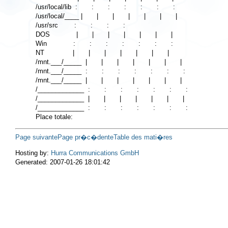
/usr/local/lib  :       :       :       :       :       :       :

/usr/local/____ |       |       |       |       |       |       |

/usr/src        :       :       :       :

DOS             |       |       |       |       |       |       |

Win             :       :       :       :       :       :       :

NT              |       |       |       |       |       |       |

/mnt.___/_____  |       |       |       |       |       |       |

/mnt.___/_____  :       :       :       :       :       :       :

/mnt.___/_____  |       |       |       |       |       |       |

/_____________  :       :       :       :       :       :       :

/_____________  |       |       |       |       |       |       |

/_____________  :       :       :       :       :       :       :

Page suivante
Page pr�c�dente
Table des mati�res
Hosting by:
Hurra Communications GmbH
Generated: 2007-01-26 18:01:42