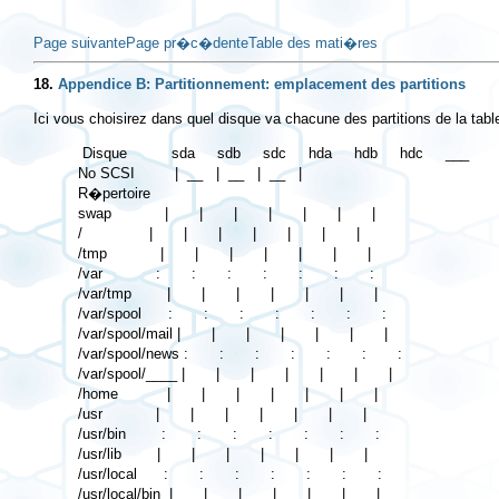
Page suivante
Page pr�c�dente
Table des mati�res
18.
Appendice B: Partitionnement: emplacement des partitions
Ici vous choisirez dans quel disque va chacune des partitions de la ta
 Disque          sda     sdb     sdc     hda     hdb     hdc     ___

No SCSI         |  __   |  __   |  __   |

R�pertoire

swap            |       |       |       |       |       |       |

/               |       |       |       |       |       |       |

/tmp            |       |       |       |       |       |       |

/var            :       :       :       :       :       :       :

/var/tmp        |       |       |       |       |       |       |

/var/spool      :       :       :       :       :       :       :

/var/spool/mail |       |       |       |       |       |       |

/var/spool/news :       :       :       :       :       :       :

/var/spool/____ |       |       |       |       |       |       |

/home           |       |       |       |       |       |       |

/usr            |       |       |       |       |       |       |

/usr/bin        :       :       :       :       :       :       :

/usr/lib        |       |       |       |       |       |       |

/usr/local      :       :       :       :       :       :       :

/usr/local/bin  |       |       |       |       |       |       |
