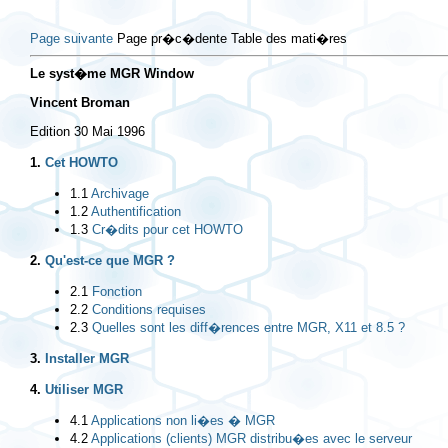
Page suivante
Page pr�c�dente Table des mati�res
Le syst�me MGR Window
Vincent Broman
Edition 30 Mai 1996
1.
Cet HOWTO
1.1
Archivage
1.2
Authentification
1.3
Cr�dits pour cet HOWTO
2.
Qu'est-ce que MGR ?
2.1
Fonction
2.2
Conditions requises
2.3
Quelles sont les diff�rences entre MGR, X11 et 8.5 ?
3.
Installer MGR
4.
Utiliser MGR
4.1
Applications non li�es � MGR
4.2
Applications (clients) MGR distribu�es avec le serveur