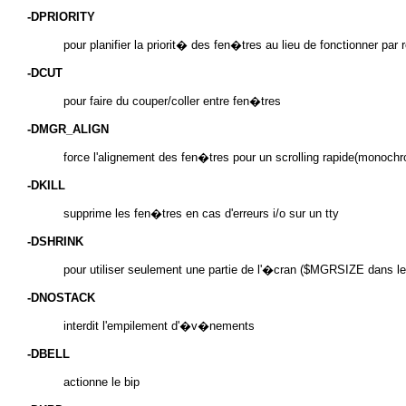
-DPRIORITY
pour planifier la priorit� des fen�tres au lieu de fonctionner par 
-DCUT
pour faire du couper/coller entre fen�tres
-DMGR_ALIGN
force l'alignement des fen�tres pour un scrolling rapide(monoch
-DKILL
supprime les fen�tres en cas d'erreurs i/o sur un tty
-DSHRINK
pour utiliser seulement une partie de l'�cran ($MGRSIZE dans le
-DNOSTACK
interdit l'empilement d'�v�nements
-DBELL
actionne le bip