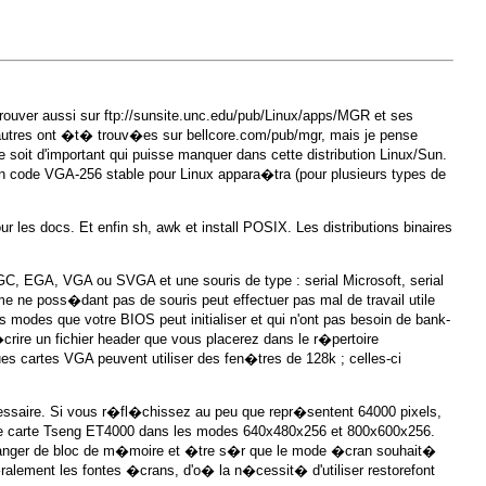
trouver aussi sur
ftp://sunsite.unc.edu/pub/Linux/apps/MGR
et ses
'autres ont �t� trouv�es sur
bellcore.com/pub/mgr
, mais je pense
ce soit d'important qui puisse manquer dans cette distribution Linux/Sun.
 un code VGA-256 stable pour Linux appara�tra (pour plusieurs types de
ur les docs. Et enfin sh, awk et install POSIX. Les distributions binaires
 HGC, EGA, VGA ou SVGA et une souris de type : serial Microsoft, serial
ne poss�dant pas de souris peut effectuer pas mal de travail utile
des que votre BIOS peut initialiser et qui n'ont pas besoin de bank-
crire un fichier header que vous placerez dans le r�pertoire
es cartes VGA peuvent utiliser des fen�tres de 128k ; celles-ci
cessaire. Si vous r�fl�chissez au peu que repr�sentent 64000 pixels,
c une carte Tseng ET4000 dans les modes 640x480x256 et 800x600x256.
 changer de bloc de m�moire et �tre s�r que le mode �cran souhait�
ralement les fontes �crans, d'o� la n�cessit� d'utiliser restorefont