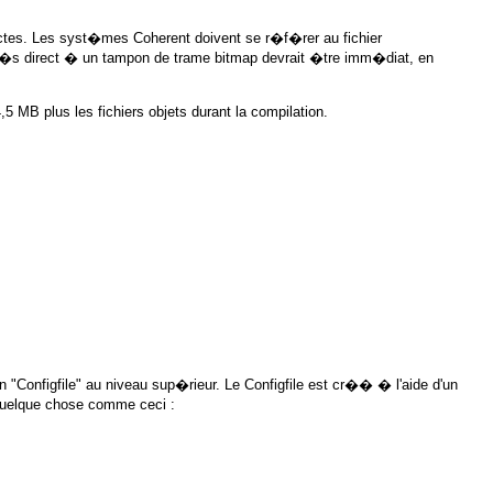
ctes. Les syst�mes Coherent doivent se r�f�rer au fichier
c�s direct � un tampon de trame bitmap devrait �tre imm�diat, en
,5 MB plus les fichiers objets durant la compilation.
un
"Configfile"
au niveau sup�rieur. Le
Configfile
est cr�� � l'aide d'un
quelque chose comme ceci :