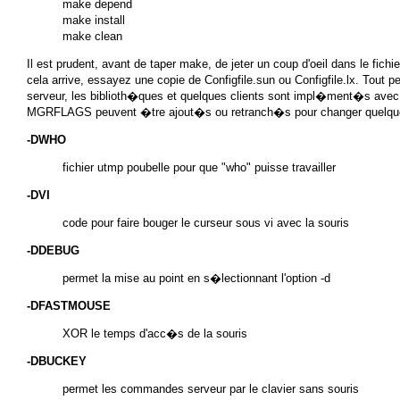
make depend

make install

Il est prudent, avant de taper make, de jeter un coup d'oeil dans le fichi
cela arrive, essayez une copie de
Configfile.sun
ou
Configfile.lx
. Tout p
serveur, les biblioth�ques et quelques clients sont impl�ment�s ave
MGRFLAGS peuvent �tre ajout�s ou retranch�s pour changer quelques
-DWHO
fichier utmp poubelle pour que "who" puisse travailler
-DVI
code pour faire bouger le curseur sous vi avec la souris
-DDEBUG
permet la mise au point en s�lectionnant l'option -d
-DFASTMOUSE
XOR le temps d'acc�s de la souris
-DBUCKEY
permet les commandes serveur par le clavier sans souris