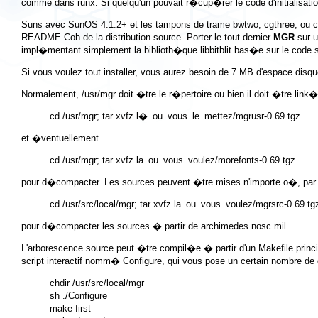
comme dans runx. Si quelqu'un pouvait r�cup�rer le code d'initialisa
Suns avec SunOS 4.1.2+ et les tampons de trame
bwtwo
,
cgthree
, ou
c
README.Coh
de la distribution source. Porter le tout dernier
MGR
sur 
impl�mentant simplement la biblioth�que
libbitblit
bas�e sur le code
Si vous voulez tout installer, vous aurez besoin de 7 MB d'espace disque 
Normalement,
/usr/mgr
doit �tre le r�pertoire ou bien il doit �tre lin
et �ventuellement
pour d�compacter. Les sources peuvent �tre mises n'importe o�, par
pour d�compacter les sources � partir de
archimedes.nosc.mil
.
L'arborescence source peut �tre compil�e � partir d'un Makefile princ
script interactif nomm� Configure, qui vous pose un certain nombre de q
chdir /usr/src/local/mgr

sh ./Configure

make first
