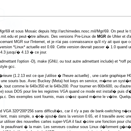
Mgr/69
et sous Mosaic depuis
http://archimedes.nosc.mil/Mgr/69
. On peut le 
.mit.edu
et peut-�tre ailleurs. Des versions Pre-Linux de
MGR
de Uhler et d
ncernant MGR sur l'Internet, et je n'ai pas connaissance qu'il n'y ait quoi que 
 version *Linux* actuelle est 0.69. Cette version devrait passer � 1.0 quand
.3 jusqu'� 4.13 � ce jour.
dmettant l'option -D), make (GNU, ou tout autre admettant include) et *roff po
style gcc.
�rieure (1.2.13 est ce que j'utilise � l'heure actuelle) , une carte graphique
u une souris bus. Avec Buckey (Meta) hot keys en service, m�me un syst�me 
t comme le 640x350 et le 640x200. Pour tourner en 800x600, ou d'autres mo
xe
) sous DOS pour lire les registres VGA quand ce mode est install� puis d'�
er vga.c. Des exemples sont fournis, mais cr�ez quand m�me le v�tre. Quelqu
ard VGA 320*200*256 sans difficult�s, car il n'y a pas de bank-switching n�
 lent, mais simple, a �t� ajout� dans la version 0.65, et il travaille ave
 utiliser des nouvelles cartes super-VGA il faut �crire une fonction pour
 en le peaufinant � la main. Les serveurs couleur sous Linux d�forment g�n�