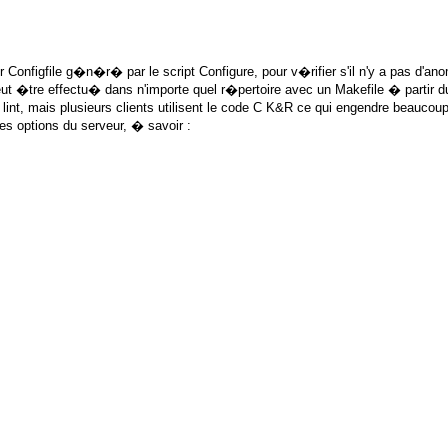
er
Configfile
g�n�r� par le script
Configure
, pour v�rifier s'il n'y a pas d'an
eut �tre effectu� dans n'importe quel r�pertoire avec un Makefile � parti
c
lint
, mais plusieurs clients utilisent le code C K&R ce qui engendre beaucoup
 options du serveur, � savoir :