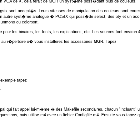
tion VGA de X, cela ferait de MGR un syst�me poss�dant plus de couleurs.
gsix
sont accept�s. Leurs vitesses de manipulation des couleurs sont corre
un autre syst�me analogue � POSIX qui poss�de
select
, des pty et un ac
sunmono
ou
colorport
.
pour les binaires, les fonts, les explications, etc. Les sources font environ 4
k� au r�pertoire o� vous installerez les accessoires
MGR
. Tapez
 exemple tapez
ipal qui fait appel lui-m�me � des Makefile secondaires, chacun "incluant" 
uestions, puis utilise m4 avec un fichier
Configfile.m4
. Ensuite vous tapez 