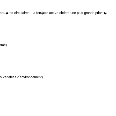
requ�tes circulaires ; la fen�tre active obtient une plus grande priorit�.
rome)
s variables d'environnement)