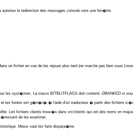
la autorise la redirection des messages console vers une fen�tre.
dans un fichier en vue de les rejouer plus tard (ne marche pas bien sous Linux
ous les syst�mes. La macro BITBLITFLAGS doit contenir
-DBANKED
si vou
 et les fontes est g�n�r� � l'aide d'un traducteur � partir des fichiers ic�
efile. Les fichiers clients trouv�s dans
src/clients
qui ont des noms en majusc
int�ressant de les examiner.
istorique. Mieux vaut les faire dispara�tre.