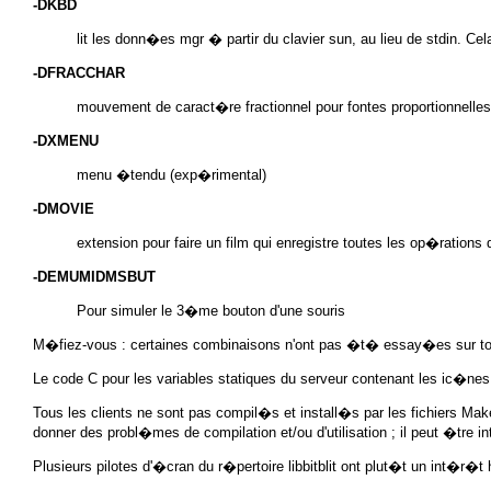
-DKBD
lit les donn�es
mgr
� partir du clavier sun, au lieu de stdin. Ce
-DFRACCHAR
mouvement de caract�re fractionnel pour fontes proportionnelles
-DXMENU
menu �tendu (exp�rimental)
-DMOVIE
extension pour faire un film qui enregistre toutes les op�rations 
-DEMUMIDMSBUT
Pour simuler le 3�me bouton d'une souris
M�fiez-vous : certaines combinaisons n'ont pas �t� essay�es sur t
Le code C pour les variables statiques du serveur contenant les ic�nes
Tous les clients ne sont pas compil�s et install�s par les fichiers Mak
donner des probl�mes de compilation et/ou d'utilisation ; il peut �tre 
Plusieurs pilotes d'�cran du r�pertoire
libbitblit
ont plut�t un int�r�t h