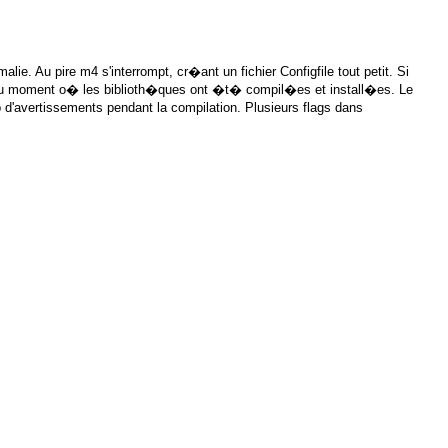
omalie. Au pire m4 s'interrompt, cr�ant un fichier Configfile tout petit. Si
r du moment o� les biblioth�ques ont �t� compil�es et install�es. Le
 d'avertissements pendant la compilation. Plusieurs flags dans