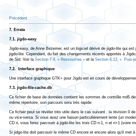
Précédent
7. Errata
7.1. jigdo-easy
Jigdo-easy
, de Anne Bezemer, est un logiciel dérivé de
jigdo-lite
qui est 
jigdo-lite
. Cependant, du fait des changements récents apportés à
Jigdo
de Sid. Voir la
Section 7.4, « Ressources »
et la
Section 6.13, « Puis-je
7.2. Interface graphique
Une interface graphique GTK+ pour Jigdo est en cours de développement. 
7.3.
jigdo-file-cache.db
Ce fichier de base de données contient les sommes de contrôle md5 des 
même répertoire, son parcours sera très rapide.
Ce fichier peut se révéler très utile dans le cas suivant : la révision 0
ou vice-versa. Si vous avez une liaison particulièrement lente (un mode
CD
n
, vous ferez parcourir à
jigdo-lite
les trois CD
n-1
,
n
et
n+1
(voire m
Si jidgo-lite doit parcourir le même CD encore et encore alors qu'il met