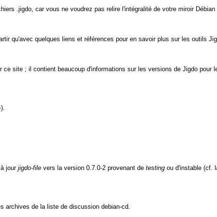
chiers
.jigdo
, car vous ne voudrez pas relire l'intégralité de votre miroir Déb
artir qu'avec quelques liens et références pour en savoir plus sur les outils Jig
r ce site ; il contient beaucoup d'informations sur les versions de
Jigdo
pour l
»
).
 à jour
jigdo-file
vers la version
0.7.0-2
provenant de
testing
ou d'instable (cf. 
s archives de la liste de discussion debian-cd.