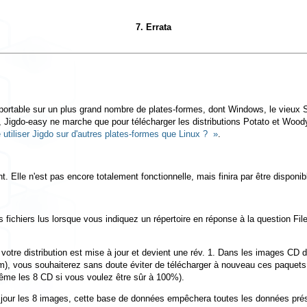
7. Errata
portable sur un plus grand nombre de plates-formes, dont Windows, le vieu
,
Jigdo-easy
ne marche que pour télécharger les distributions Potato et Wood
 utiliser Jigdo sur d'autres plates-formes que Linux ? »
.
Elle n'est pas encore totalement fonctionnelle, mais finira par être disponibl
fichiers lus lorsque vous indiquez un répertoire en réponse à la question
Fil
 de votre distribution est mise à jour et devient une rév. 1. Dans les images C
m), vous souhaiterez sans doute éviter de télécharger à nouveau ces paquets.
ême les 8 CD si vous voulez être sûr à 100%).
 à jour les 8 images, cette base de données empêchera toutes les données prése