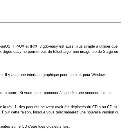
x SunOS, HP-UX et IRIX.
Jigdo-easy
est aussi plus simple à utiliser que
y. Jigdo-easy ne permet pas de télécharger une image Iso de Sarge ou
e. Il y aura une interface graphique pour Linux et pour Windows.
es to scan:
. Si vous faites parcourir à
jigdo-file
une seconde fois le
D de la rév. 1, des paquets peuvent avoir été déplacés du CD
n
au CD
n+1
 Pour cette raison, lorsque vous téléchargerez une nouvelle version du
ntes sur le CD d'être lues plusieurs fois.