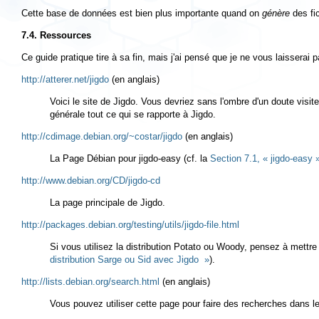
Cette base de données est bien plus importante quand on
génère
des fi
7.4. Ressources
Ce guide pratique tire à sa fin, mais j'ai pensé que je ne vous laisserai p
http://atterer.net/jigdo
(en anglais)
Voici le site de
Jigdo
. Vous devriez sans l'ombre d'un doute visite
générale tout ce qui se rapporte à
Jigdo
.
http://cdimage.debian.org/~costar/jigdo
(en anglais)
La Page Débian pour jigdo-easy (cf. la
Section 7.1, « jigdo-easy 
http://www.debian.org/CD/jigdo-cd
La page principale de Jigdo.
http://packages.debian.org/testing/utils/jigdo-file.html
Si vous utilisez la distribution Potato ou Woody, pensez à mettre
distribution Sarge ou Sid avec Jigdo »
).
http://lists.debian.org/search.html
(en anglais)
Vous pouvez utiliser cette page pour faire des recherches dans le