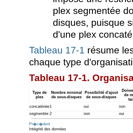
plex segmentée do
disques, puisque si
d'une plex concat
Tableau 17-1
résume les
chaque type d'organisati
Tableau 17-1. Organis
Doiven
Type de
Nombre minimal
Possibilité d'ajout
de 
plex
de sous-disques
de sous-disques
tai
concaténée
1
oui
non
segmentée
2
non
oui
Pr�c�dent
Intégrité des données