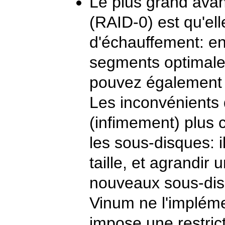
Le plus grand ava
(
RAID-0
) est qu'e
d'échauffement: en 
segments optimale
pouvez également 
Les inconvénients
(infimement) plus 
les sous-disques: 
taille, et agrandir
nouveaux sous-dis
Vinum ne l'implém
impose une restrict