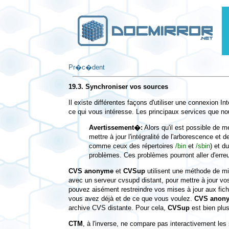
Pr�c�dent
19.3. Synchroniser vos sources
Il existe différentes façons d'utiliser une connexion In
ce qui vous intéresse. Les principaux services que n
Avertissement�:
Alors qu'il est possible de m
mettre à jour l'intégralité de l'arborescence et 
comme ceux des répertoires
/bin
et
/sbin
) et d
problèmes. Ces problèmes pourront aller d'err
CVS anonyme
et
CVSup
utilisent une méthode de mise
avec un serveur
cvsupd
distant, pour mettre à jour v
pouvez aisément restreindre vos mises à jour aux fichi
vous avez déjà et de ce que vous voulez.
CVS anon
archive CVS distante. Pour cela,
CVSup
est bien plu
CTM
, à l'inverse, ne compare pas interactivement les 