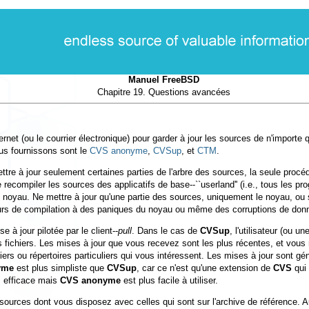
Manuel FreeBSD
Chapitre 19. Questions avancées
ternet (ou le courrier électronique) pour garder à jour les sources de n'importe
ous fournissons sont le
CVS anonyme
,
CVSup
, et
CTM
.
ettre à jour seulement certaines parties de l'arbre des sources, la seule procé
de recompiler les sources des applicatifs de base--``userland'' (i.e., tous les p
u noyau. Ne mettre à jour qu'une partie des sources, uniquement le noyau, ou 
eurs de compilation à des paniques du noyau ou même des corruptions de don
 à jour pilotée par le client--
pull
. Dans le cas de
CVSup
, l'utilisateur (ou 
os fichiers. Les mises à jour que vous recevez sont les plus récentes, et vou
ers ou répertoires particuliers qui vous intéressent. Les mises à jour sont gé
yme
est plus simpliste que
CVSup
, car ce n'est qu'une extension de
CVS
qui 
s efficace mais
CVS anonyme
est plus facile à utiliser.
sources dont vous disposez avec celles qui sont sur l'archive de référence. Au