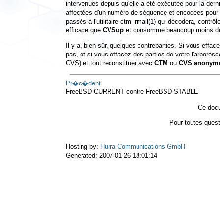
intervenues depuis qu'elle a été exécutée pour la dern
affectées d'un numéro de séquence et encodées pour p
passés à l'utilitaire
ctm_rmail
(1)
qui décodera, contrôle
efficace que
CVSup
et consomme beaucoup moins de re
Il y a, bien sûr, quelques contreparties. Si vous effac
pas, et si vous effacez des parties de votre l'arboresc
CVS) et tout reconstituer avec
CTM
ou
CVS anonym
Pr�c�dent
FreeBSD-CURRENT contre FreeBSD-STABLE
Ce docu
Pour toutes ques
Hosting by:
Hurra Communications GmbH
Generated: 2007-01-26 18:01:14