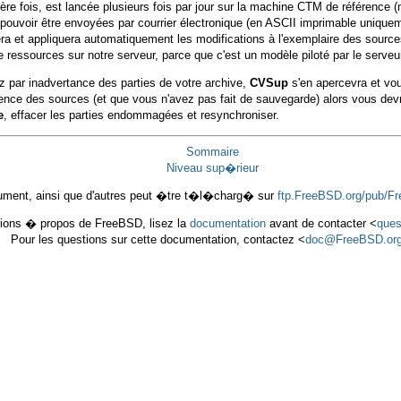
ière fois, est lancée plusieurs fois par jour sur la machine CTM de référence
ouvoir être envoyées par courrier électronique (en ASCII imprimable uniqueme
ra et appliquera automatiquement les modifications à l'exemplaire des sources
ssources sur notre serveur, parce que c'est un modèle piloté par le serveur
ez par inadvertance des parties de votre archive,
CVSup
s'en apercevra et vo
ence des sources (et que vous n'avez pas fait de sauvegarde) alors vous devrez
e
, effacer les parties endommagées et resynchroniser.
Sommaire
Niveau sup�rieur
ment, ainsi que d'autres peut �tre t�l�charg� sur
ftp.FreeBSD.org/pub/F
tions � propos de FreeBSD, lisez la
documentation
avant de contacter <
que
Pour les questions sur cette documentation, contactez <
doc@FreeBSD.or