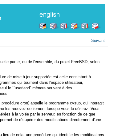
Suivant
 quelle partie, ou de l'ensemble, du projet FreeBSD, selon
dure de mise à jour supportée est celle consistant à
rogrammes qui tournent dans l'espace utilisateur,
seul le ``userland'' mènera souvent à des
nées.
une procédure
cron
) appelle le programme
cvsup
, qui interagit
s ne les recevez seulement lorsque vous le désirez. Vous
nérées à la volée par le serveur, en fonction de ce que
permet de récupérer des modifications directement d'une
 lieu de cela, une procédure qui identifie les modifications