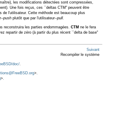
 (maître), les modifications détectées sont compressées,
nt). Une fois reçus, ces ``deltas CTM'' peuvent être
 de l'utilisateur. Cette méthode est beaucoup plus
--
push
plutôt que par l'utilisateur--
pull
.
us reconstruira les parties endommagées.
CTM
ne le fera
 repartir de zéro (à partir du plus récent ``delta de base''
Suivant
Recompiler le système
reeBSD/doc/
.
stions@FreeBSD.org
>.
g
>.