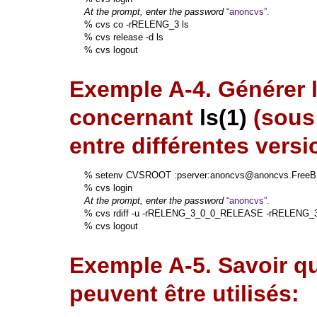
At the prompt, enter the password
%
cvs co -rRELENG_3 ls
%
cvs release -d ls
%
cvs logout
Exemple A-4. Générer l
concernant
ls
(1)
(sous 
entre différentes vers
%
setenv CVSROOT :pserver:anoncvs@anoncvs.FreeB
%
cvs login
At the prompt, enter the password
%
cvs rdiff -u -rRELENG_3_0_0_RELEASE -rRELENG
%
cvs logout
Exemple A-5. Savoir q
peuvent être utilisés: