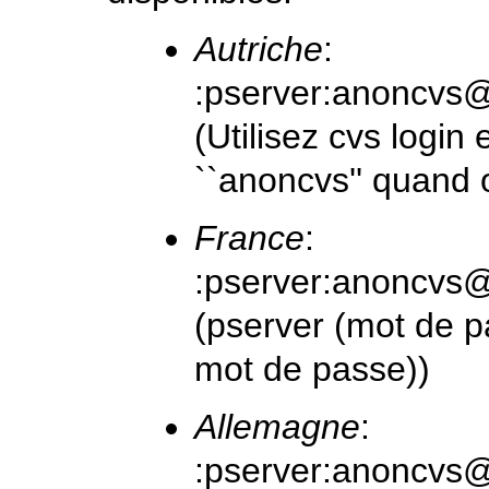
Autriche
:
:pserver:anoncvs
(Utilisez
cvs login
e
``anoncvs'' quand
France
:
:pserver:anoncvs
(pserver (mot de p
mot de passe))
Allemagne
:
:pserver:anoncvs