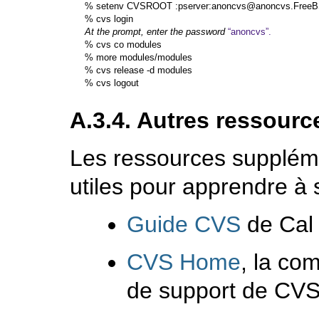
%
setenv CVSROOT :pserver:anoncvs@anoncvs.FreeB
%
cvs login
At the prompt, enter the password
%
cvs co modules
%
more modules/modules
%
cvs release -d modules
%
cvs logout
A.3.4. Autres ressourc
Les ressources suppléme
utiles pour apprendre à 
Guide CVS
de Cal 
CVS Home
, la c
de support de CVS