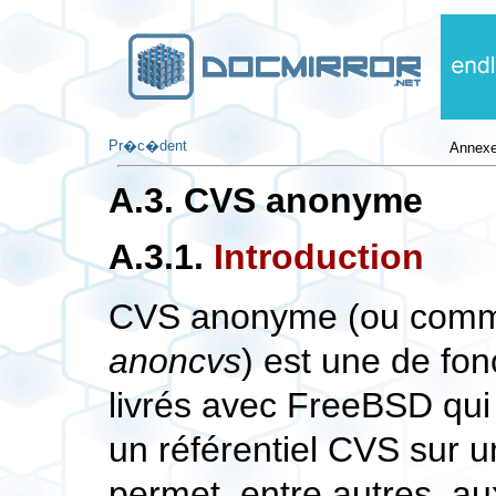
Pr�c�dent
Annexe
A.3. CVS anonyme
A.3.1.
Introduction
CVS anonyme (ou comme
anoncvs
) est une de fon
livrés avec FreeBSD qui
un référentiel CVS sur u
permet, entre autres, au