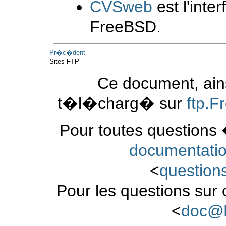
CVSweb
est l'int
FreeBSD.
Pr�c�dent
Sites FTP
Ce document, ains
t�l�charg� sur
ftp.
Pour toutes questions 
documentati
<
questio
Pour les questions sur
<
doc@