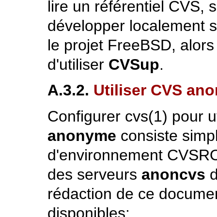
lire un référentiel CVS, 
développer localement s
le projet FreeBSD, alors
d'utiliser
CVSup
.
A.3.2.
Utiliser CVS an
Configurer
cvs
(1)
pour ut
anonyme
consiste simpl
d'environnement
CVSR
des serveurs
anoncvs
d
rédaction de ce documen
disponibles: