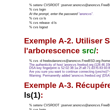
%
setenv CVSROOT :pserver:anoncvs@anoncvs.FreeB
%
cvs login
At the prompt, enter the password
%
cvs co ls
%
cvs release -d ls
%
cvs logout
Exemple A-2. Utiliser 
l'arborescence
src/
:
%
cvs -d freebsdanoncvs@anoncvs.FreeBSD.org:/home/
The authenticity of host 'anoncvs.freebsd.org (128.46.156.
DSA key fingerprint is 52:02:38:1a:2f:a8:71:d3:f5:83:93:8
Are you sure you want to continue connecting (yes/no)? 
Exemple A-3. Récupére
ls
(1)
:
%
setenv CVSROOT :pserver:anoncvs@anoncvs.FreeB
%
cvs login