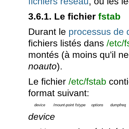
fichiers réseau
, ou les 
3.6.1. Le fichier
fstab
Durant le
processus de
fichiers listés dans
/etc/
montés (à moins qu'il ne 
noauto
).
Le fichier
/etc/fstab
conti
format suivant:
device
/mount-point
fstype
options
dumpfreq
device