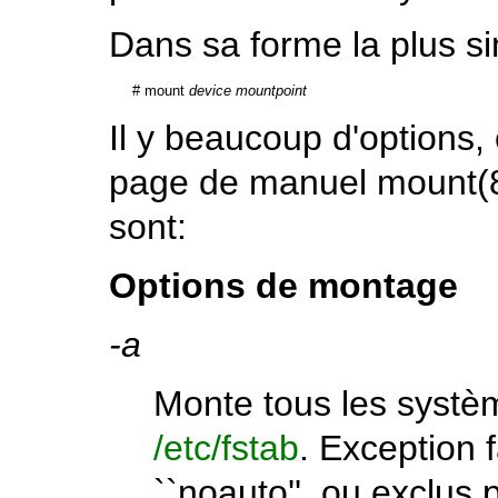
Dans sa forme la plus sim
#
mount 
device
mountpoint
Il y beaucoup d'options
page de manuel
mount
(
sont:
Options de montage
-a
Monte tous les systèm
/etc/fstab
. Exception
``noauto'', ou exclus