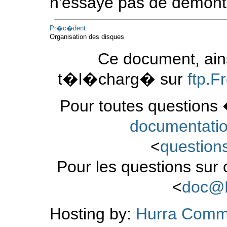
n'essaye pas de démonte
Pr�c�dent
Organisation des disques
Ce document, ains
t�l�charg� sur
ftp.
Pour toutes questions 
documentati
<
questio
Pour les questions sur
<
doc@
Hosting by:
Hurra Comm