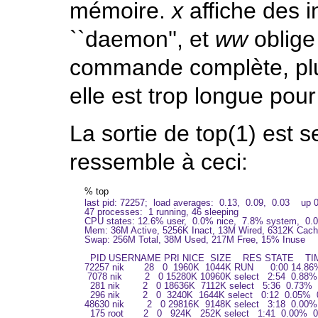
mémoire.
x
affiche des i
``daemon'', et
ww
oblig
commande complète, plu
elle est trop longue pour 
La sortie de
top
(1)
est s
ressemble à ceci:
%
top
last pid: 72257;  load averages:  0.13,  0.09,  0.03    up 
47 processes:  1 running, 46 sleeping

CPU states: 12.6% user,  0.0% nice,  7.8% system,  0.0%
Mem: 36M Active, 5256K Inact, 13M Wired, 6312K Cache
Swap: 256M Total, 38M Used, 217M Free, 15% Inuse

  PID USERNAME PRI NICE  SIZE    RES STATE    T
72257 nik       28   0  1960K  1044K RUN      0:00 14.86
 7078 nik        2   0 15280K 10960K select   2:54  0.88
  281 nik        2   0 18636K  7112K select   5:36  0.7
  296 nik        2   0  3240K  1644K select   0:12  0.05% 
48630 nik        2   0 29816K  9148K select   3:18  0.00% 
  175 root       2   0   924K   252K select   1:41  0.00% 