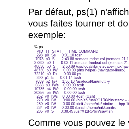
Par défaut,
ps
(1)
n'affi
vous faites tourner et do
exemple:
%
ps
  PID  TT  STAT      TIME COMMAND

  298  p0  Ss     0:01.10 tcsh

 7078  p0  S      2:40.88 xemacs mdoc.xsl (xemacs-21.1.
37393  p0  I      0:03.11 xemacs freebsd.dsl (xemacs-21.1
48630  p0  S      2:50.89 /usr/local/lib/netscape-linux/navi
48730  p0  IW     0:00.00 (dns helper) (navigator-linux-)

72210  p0  R+     0:00.00 ps

  390  p1  Is     0:01.14 tcsh

 7059  p2  Is+    1:36.18 /usr/local/bin/mutt -y

 6688  p3  IWs    0:00.00 tcsh

10735  p4  IWs    0:00.00 tcsh

20256  p5  IWs    0:00.00 tcsh

  262  v0  IWs    0:00.00 -tcsh (tcsh)

  270  v0  IW+    0:00.00 /bin/sh /usr/X11R6/bin/startx -- 
  280  v0  IW+    0:00.00 xinit /home/nik/.xinitrc -- -bpp 16
  284  v0  IW     0:00.00 /bin/sh /home/nik/.xinitrc

Comme vous pouvez le vo