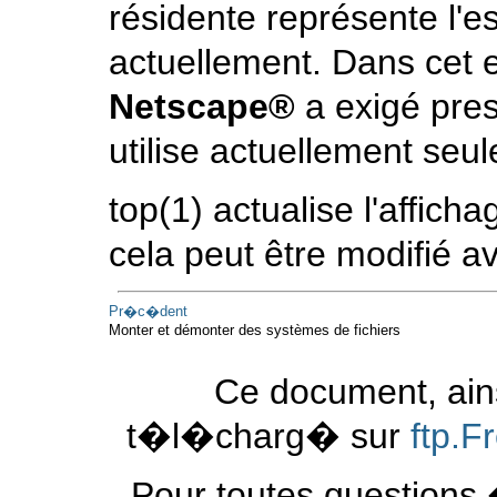
résidente représente l'es
actuellement. Dans cet 
Netscape
®
a exigé pre
utilise actuellement se
top
(1)
actualise l'affich
cela peut être modifié a
Pr�c�dent
Monter et démonter des systèmes de fichiers
Ce document, ains
t�l�charg� sur
ftp.
Pour toutes questions 