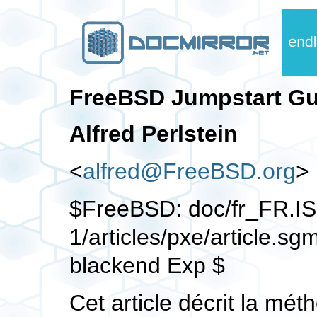
FreeBSD Jumpstart Gu
Alfred Perlstein
<
alfred@FreeBSD.org
>
$FreeBSD: doc/fr_FR.I
1/articles/pxe/article.s
blackend Exp $
Cet article décrit la méth