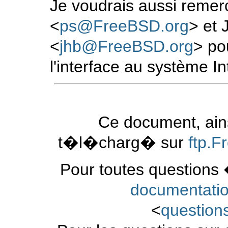
Je voudrais aussi remer
<
ps@FreeBSD.org
>
et 
<
jhb@FreeBSD.org
>
pou
l'interface au système In
Ce document, ains
t�l�charg� sur
ftp.
Pour toutes questions 
documentati
<
questio