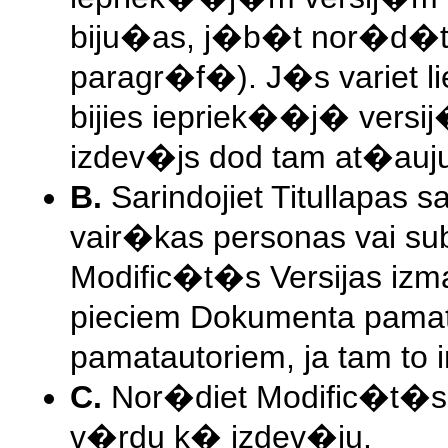
biju�as, j�b�t nor�d�
paragr�f�). J�s variet l
bijies iepriek��j� versij
izdev�js dod tam at�auj
B.
Sarindojiet Titullapas 
vair�kas personas vai su
Modific�t�s Versijas iz
pieciem Dokumenta pamat
pamatautoriem, ja tam to 
C.
Nor�diet Modific�t�s V
v�rdu k� izdev�ju.