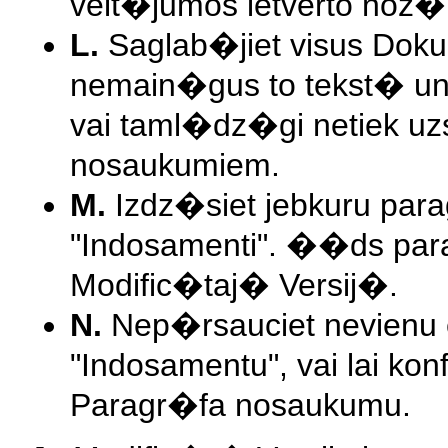
velt�jumos ietverto noz
L.
Saglab�jiet visus Dok
nemain�gus to tekst� un
vai taml�dz�gi netiek u
nosaukumiem.
M.
Izdz�siet jebkuru par
"Indosamenti". ��ds para
Modific�taj� Versij�.
N.
Nep�rsauciet nevienu 
"Indosamentu", vai lai kon
Paragr�fa nosaukumu.