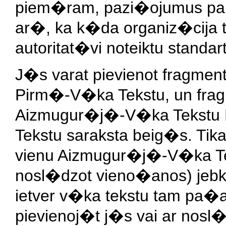
piem�ram, pazi�ojumus par
ar�, ka k�da organiz�cija te
autoritat�vi noteiktu standar
J�s varat pievienot fragme
Pirm�-V�ka Tekstu, un fra
Aizmugur�j�-V�ka Tekstu 
Tekstu saraksta beig�s. Tik
vienu Aizmugur�j�-V�ka Tek
nosl�dzot vieno�anos) jebk
ietver v�ka tekstu tam pa�
pievienoj�t j�s vai ar nosl