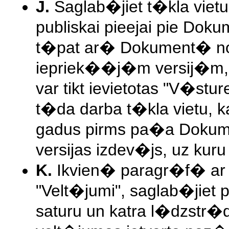
J.
Saglab�jiet t�kla vie
publiskai pieejai pie D
t�pat ar� Dokument� n
iepriek��j�m versij�m,
var tikt ievietotas "V�stu
t�da darba t�kla vietu, k
gadus pirms pa�a Dokume
versijas izdev�js, uz kur
K.
Ikvien� paragr�f� ar 
"Velt�jumi", saglab�jiet
saturu un katra l�dzstr�