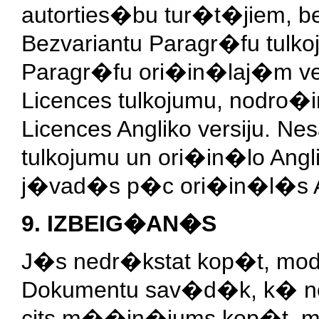
autorties�bu tur�t�jiem, be
Bezvariantu Paragr�fu tulko
Paragr�fu ori�in�laj�m v
Licences tulkojumu, nodro�
Licences Angliko versiju. N
tulkojumu un ori�in�lo Angl
j�vad�s p�c ori�in�l�s An
9. IZBEIG�AN�S
J�s nedr�kstat kop�t, modif
Dokumentu sav�d�k, k� no
cits m��in�jums kop�t, mod