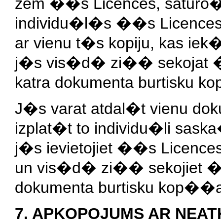
zem ��s Licences, saturo�u
individu�l�s ��s Licences
ar vienu t�s kopiju, kas iek
j�s vis�d� zi�� sekojat �
katra dokumenta burtisku 
J�s varat atdal�t vienu do
izplat�t to individu�li sas
j�s ievietojiet ��s Licenc
un vis�d� zi�� sekojiet �a
dokumenta burtisku kop��
7. APKOPOJUMS AR NEA