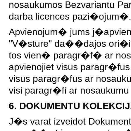
nosaukumos Bezvariantu Pa
darba licences pazi�ojum�
Apvienojum� jums j�apvieno
"V�sture" da��dajos ori�i
tos vien� paragr�f� ar no
apvienojiet visus paragr�fu
visus paragr�fus ar nosau
visi paragr�fi ar nosaukumu
6. DOKUMENTU KOLEKCI
J�s varat izveidot Dokumenta 