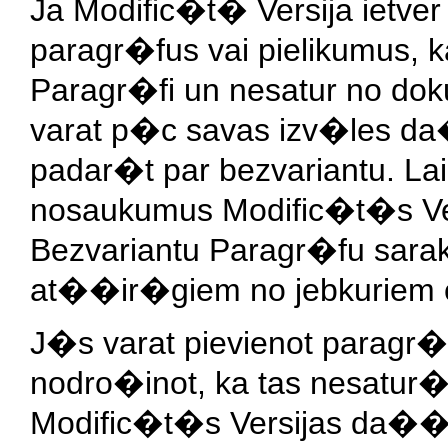
Ja Modific�t� Versija iet
paragr�fus vai pielikumus, 
Paragr�fi un nesatur no do
varat p�c savas izv�les da
padar�t par bezvariantu. Lai 
nosaukumus Modific�t�s Ver
Bezvariantu Paragr�fu sar
at��ir�giem no jebkuriem 
J�s varat pievienot paragr�
nodro�inot, ka tas nesatur�s
Modific�t�s Versijas da��