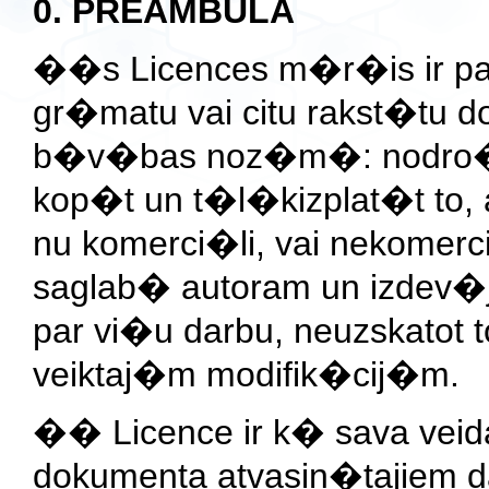
0. PREAMBULA
��s Licences m�r�is ir 
gr�matu vai citu rakst�tu
b�v�bas noz�m�: nodro�in
kop�t un t�l�kizplat�t to,
nu komerci�li, vai nekomerc
saglab� autoram un izdev�
par vi�u darbu, neuzskatot t
veiktaj�m modifik�cij�m.
�� Licence ir k� sava veid
dokumenta atvasin�tajiem