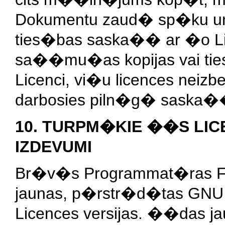
Dokumentu zaud� sp�ku un 
ties�bas saska�� ar �o Li
sa��mu�as kopijas vai ti
Licenci, vi�u licences neizb
darbosies piln�g� saska�
10. TURPM�KIE ��S LI
IZDEVUMI
Br�v�s Programmat�ras Fon
jaunas, p�rstr�d�tas GN
Licences versijas. ��das 