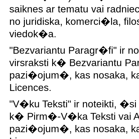
saiknes ar tematu vai radnie
no juridiska, komerci�la, filo
viedok�a.
"Bezvariantu Paragr�fi" ir n
virsraksti k� Bezvariantu P
pazi�ojum�, kas nosaka, ka
Licences.
"V�ku Teksti" ir noteikti, �s
k� Pirm�-V�ka Teksti vai 
pazi�ojum�, kas nosaka, ka