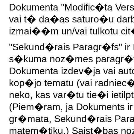
Dokumenta "Modific�ta Ver
vai t� da�as saturo�u darbu
izmai��m un/vai tulkotu ci
"Sekund�rais Paragr�fs" ir 
s�kuma noz�mes paragr�fs
Dokumenta izdev�ja vai aut
kop�jo tematu (vai radniec
neko, kas var�tu tie�i ieti
(Piem�ram, ja Dokuments 
gr�mata, Sekund�rais Para
matem�tiku.) Saist�bas no