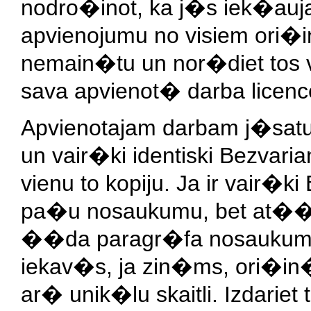
nodro�inot, ka j�s iek�auja
apvienojumu no visiem ori�
nemain�tu un nor�diet tos 
sava apvienot� darba licen
Apvienotajam darbam j�satur
un vair�ki identiski Bezvaria
vienu to kopiju. Ja ir vair�k
pa�u nosaukumu, bet at��ir
��da paragr�fa nosaukumu 
iekav�s, ja zin�ms, ori�in�
ar� unik�lu skaitli. Izdarie