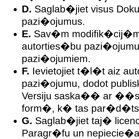
D.
Saglab�jiet visus Dok
pazi�ojumus.
E.
Sav�m modifik�cij�m p
autorties�bu pazi�ojumus
pazi�ojumiem.
F.
Ievietojiet t�l�t aiz a
pazi�ojumu, dodot publisk
Versiju saska�� ar ��s
form�, k� tas par�d�t
G.
Saglab�jiet taj� lice
Paragr�fu un nepiecie�a