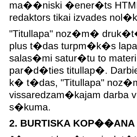
ma��niski �ener�ts HTML, 
redaktors tikai izvades nol�
"Titullapa" noz�m� druk�
plus t�das turpm�k�s lapas
salas�mi satur�tu to mater
par�d�ties titullap�. Darbie
k� t�das, "Titullapa" noz�
vissaredzam�kajam darba vi
s�kuma.
2. BURTISKA KOP��ANA