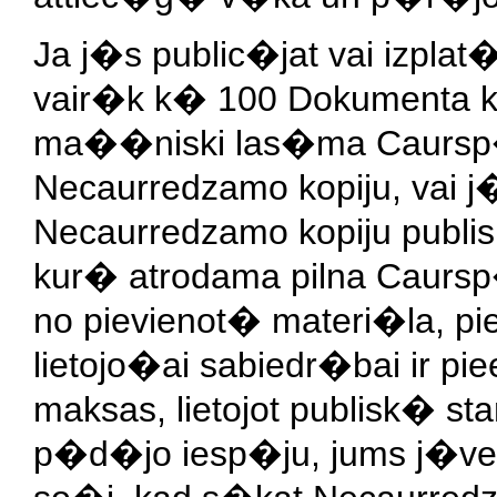
Ja j�s public�jat vai izplat
vair�k k� 100 Dokumenta kop
ma��niski las�ma Caursp�
Necaurredzamo kopiju, vai j
Necaurredzamo kopiju publis
kur� atrodama pilna Caurs
no pievienot� materi�la, pi
lietojo�ai sabiedr�bai ir p
maksas, lietojot publisk� sta
p�d�jo iesp�ju, jums j�ve