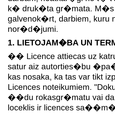
k� druk�ta gr�mata. M�s 
galvenok�rt, darbiem, kuru no
nor�d�jumi.
1. LIETOJAM�BA UN TERM
�� Licence attiecas uz katr
satur aiz autorties�bu �p
kas nosaka, ka tas var tikt
Licences noteikumiem. "Dok
��du rokasgr�matu vai da
loceklis ir licences sa��m�j