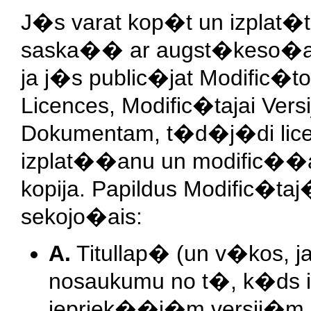
J�s varat kop�t un izplat�t
saska�� ar augst�keso�aji
ja j�s public�jat Modific�
Licences, Modific�tajai Versi
Dokumentam, t�d�j�di licec
izplat��anu un modific��a
kopija. Papildus Modific�ta
sekojo�ais:
A.
Titullap� (un v�kos, ja
nosaukumu no t�, k�ds 
iepriek��j�m versij�m (