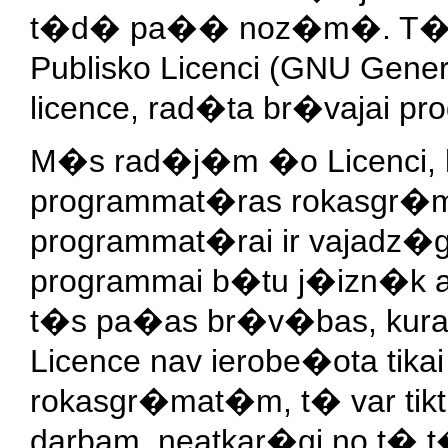
t�d� pa�� noz�m�. T� p
Publisko Licenci (GNU General
licence, rad�ta br�vajai p
M�s rad�j�m �o Licenci, la
programmat�ras rokasgr�ma
programmat�rai ir vajadz�
programmai b�tu j�izn�k 
t�s pa�as br�v�bas, kur
Licence nav ierobe�ota tik
rokasgr�mat�m, t� var tikt 
darbam, neatkar�gi no t� t�