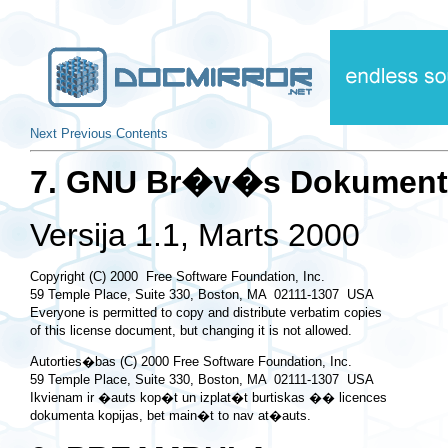
Next
Previous
Contents
7. GNU Br�v�s Dokument�
Versija 1.1, Marts 2000
Copyright (C) 2000  Free Software Foundation, Inc.

59 Temple Place, Suite 330, Boston, MA  02111-1307  USA

Everyone is permitted to copy and distribute verbatim copies

Autorties�bas (C) 2000 Free Software Foundation, Inc.

59 Temple Place, Suite 330, Boston, MA  02111-1307  USA

Ikvienam ir �auts kop�t un izplat�t burtiskas �� licences
