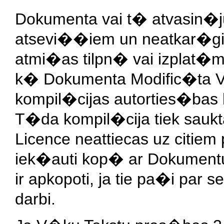
Dokumenta vai t� atvasin�j
atsevi��iem un neatkar�gi
atmi�as tilpn� vai izplat
k� Dokumenta Modific�ta Ve
kompil�cijas autorties�bas 
T�da kompil�cija tiek sauk
Licence neattiecas uz citiem
iek�auti kop� ar Dokumentu
ir apkopoti, ja tie pa�i par
darbi.