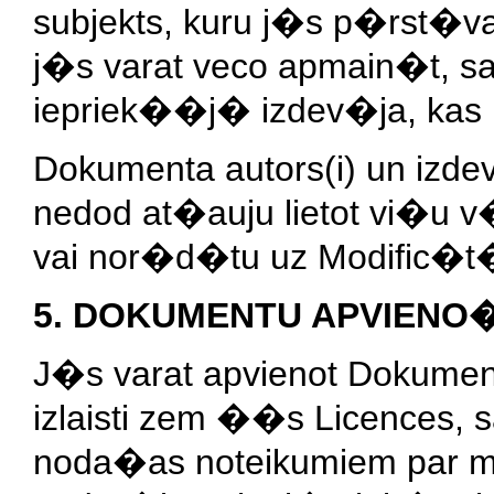
subjekts, kuru j�s p�rst�vat
j�s varat veco apmain�t, sa
iepriek��j� izdev�ja, kas p
Dokumenta autors(i) un izd
nedod at�auju lietot vi�u v
vai nor�d�tu uz Modific�t�
5. DOKUMENTU APVIENO
J�s varat apvienot Dokument
izlaisti zem ��s Licences
noda�as noteikumiem par m