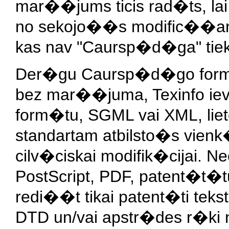
mar��jums ticis rad�ts, la
no sekojo��s modific��an
kas nav "Caursp�d�ga" tiek
Der�gu Caursp�d�go form�
bez mar��juma, Texinfo iev
form�tu, SGML vai XML, liet
standartam atbilsto�s vie
cilv�ciskai modifik�cijai. N
PostScript, PDF, patent�t�t
redi��t tikai patent�ti tek
DTD un/vai apstr�des r�ki n