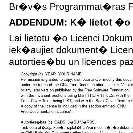
Br�v�s Programmat�ras F
ADDENDUM: K� lietot �o 
Lai lietotu �o Licenci Dokum
iek�aujiet dokument� Licenc
autorties�bu un licences pa
Copyright (c)  YEAR  YOUR NAME.

Permission is granted to copy, distribute and/or modify this docu
under the terms of the GNU Free Documentation License, Version
or any later version published by the Free Software Foundation;

with the Invariant Sections being LIST THEIR TITLES, with the

Front-Cover Texts being LIST, and with the Back-Cover Texts bei
A copy of the license is included in the section entitled "GNU

Free Documentation License".

Autorties�bas (c)  GADS  J�SU V�RDS.

Tiek dota at�auja kop�t, izplat�t un/vai modific�t �o dokum
ar GNU Br�v�s Dokument�cijas Licences, Versijas 1.1 vai je