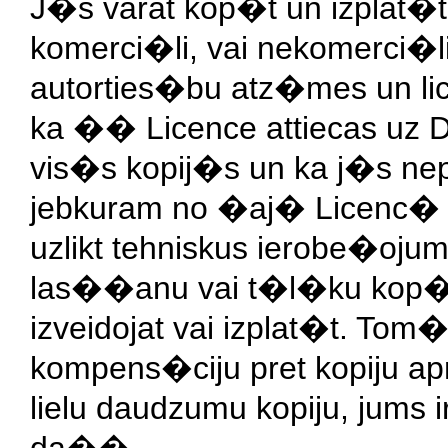
J�s varat kop�t un izplat�
komerci�li, vai nekomerci�l
autorties�bu atz�mes un li
ka �� Licence attiecas uz 
vis�s kopij�s un ka j�s nep
jebkuram no �aj� Licenc� 
uzlikt tehniskus ierobe�ojum
las��anu vai t�l�ku kop�
izveidojat vai izplat�t. Tom
kompens�ciju pret kopiju ap
lielu daudzumu kopiju, jums