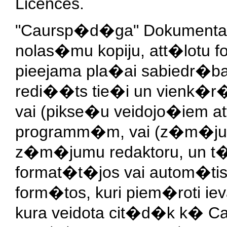
Licences.
"Caursp�d�ga" Dokumenta
nolas�mu kopiju, att�lotu fo
pieejama pla�ai sabiedr�bai,
redi��ts tie�i un vienk�r�i
vai (pikse�u veidojo�iem 
programm�m, vai (z�m�jum
z�m�jumu redaktoru, un t� 
format�t�jos vai autom�ti
form�tos, kuri piem�roti iev
kura veidota cit�d�k k� Ca