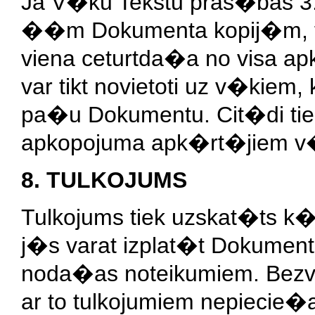
Ja V�ku Tekstu pras�bas 3
��m Dokumenta kopij�m, t
viena ceturtda�a no visa a
var tikt novietoti uz v�kiem
pa�u Dokumentu. Cit�di ti
apkopojuma apk�rt�jiem v
8. TULKOJUMS
Tulkojums tiek uzskat�ts k
j�s varat izplat�t Dokumen
noda�as noteikumiem. Bezv
ar to tulkojumiem nepieci