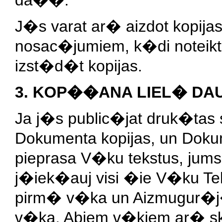
da��.
J�s varat ar� aizdot kopi
nosac�jumiem, k�di noteikti
izst�d�t kopijas.
3. KOP��ANA LIEL� D
Ja j�s public�jat druk�tas s
Dokumenta kopijas, un Doku
pieprasa V�ku tekstus, jums
j�iek�auj visi �ie V�ku Te
pirm� v�ka un Aizmugur�
v�ka. Abiem v�kiem ar� ska