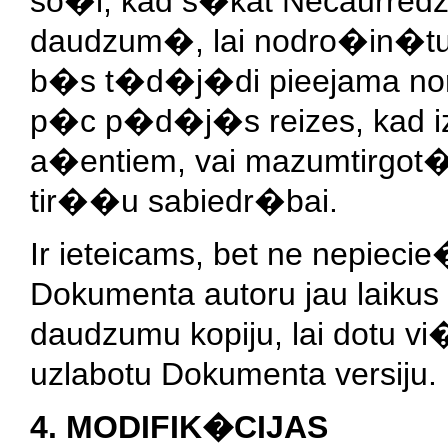
so�i, kad s�kat Necaurredz
daudzum�, lai nodro�in�t
b�s t�d�j�di pieejama no
p�c p�d�j�s reizes, kad iz
a�entiem, vai mazumtirgot�
tir��u sabiedr�bai.
Ir ieteicams, bet ne nepieci
Dokumenta autoru jau laikus 
daudzumu kopiju, lai dotu 
uzlabotu Dokumenta versiju.
4. MODIFIK�CIJAS