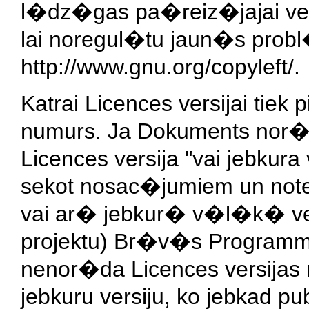
l�dz�gas pa�reiz�jajai vers
lai noregul�tu jaun�s probl
http://www.gnu.org/copyleft/.
Katrai Licences versijai tie
numurs. Ja Dokuments nor�da
Licences versija "vai jebkura
sekot nosac�jumiem un note
vai ar� jebkur� v�l�k� ver
projektu) Br�v�s Programm
nenor�da Licences versijas 
jebkuru versiju, ko jebkad pu