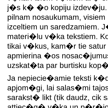
j�s k� �o kopiju izdev�j
pilnam nosaukumam, visiem
izceltiem un saredzamiem. J�
materi�lu v�ka tekstiem. 
tikai v�kus, kam�r tie sat
apmierina �os nosac�jumus
uzskat�ta par burtisku ko
Ja nepiecie�amie teksti k
apjom�gi, lai salas�mi tajos
sarakst� likt (tik daudz, ci
attiec�g� v�ka un p�r�jo