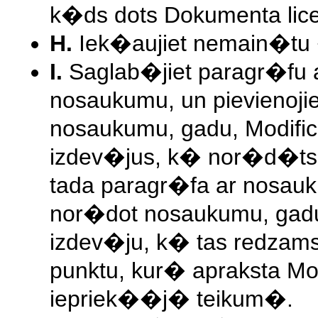
k�ds dots Dokumenta li
H.
Iek�aujiet nemain�tu 
I.
Saglab�jiet paragr�fu 
nosaukumu, un pievienojie
nosaukumu, gadu, Modific
izdev�jus, k� nor�d�ts 
tada paragr�fa ar nosauk
nor�dot nosaukumu, gadu
izdev�ju, k� tas redzams 
punktu, kur� apraksta Mo
iepriek��j� teikum�.