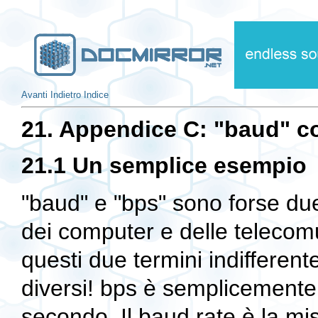
Avanti
Indietro
Indice
21. Appendice C: "baud" c
21.1 Un semplice esempio
"baud" e "bps" sono forse due
dei computer e delle telecom
questi due termini indifferen
diversi! bps è semplicemente 
secondo. Il baud rate è la mi