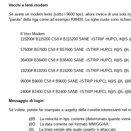
Vecchi e lenti modem
Se avete un modem lento (sotto i 9600 bps), allora invece di una sola rig
"parola" della riga come ad esempio #38400. Le righe vuote sono richie
# Voci Modem 

115200# B115200 CS8 # B115200 SANE -ISTRIP HUPCL #@S @L
57600# B57600 CS8 # B57600 SANE -ISTRIP HUPCL #@S @L @B
38400# B38400 CS8 # B38400 SANE -ISTRIP HUPCL #@S @L @B
19200# B19200 CS8 # B19200 SANE -ISTRIP HUPCL #@S @L @B
9600# B9600 CS8 # B9600 SANE -ISTRIP HUPCL #@S @L @B lo
Messaggio di login
Se volete, potete far stampare a
uugetty
delle cosette interessanti nel m
       @B    La velocità in bps corrente (determinato quando viene
       @D    La data corrente nel formato MM/GG/AA.

       @L    La linea seriale alla quale uugetty è attaccato
