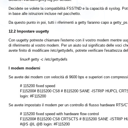
Decidete se volete la compatibilità FSSTND e la capacità di syslog. Po
in base alle istruzioni incluse nel pacchetto.
Da questo punto in poi, tutti i riferimenti a
getty
faranno capo a
getty_ps
12.2 Impostare uugetty
Con
uugetty
potreste chiamare l'esterno con il vostro modem mentre
uu
di riferimento al vostro modem. Per un aiuto sul significato delle voci c
avete finito di modificare
/etc/gettydefs
, potrete verificare l'esattezza de
I modem moderni
Se avete dei modem con velocità di 9600 bps e superiori con compression
# 115200 fixed speed

F115200# B115200 CS8 # B115200 SANE -ISTRIP HUPCL CR
Se avete impostato il modem per un controllo di flusso hardware RTS/
# 115200 fixed speed with hardware flow control

F115200# B115200 CS8 CRTSCTS # B115200 SANE -ISTRIP 