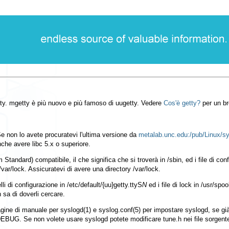
ty
.
mgetty
è più nuovo e più famoso di uugetty. Vedere
Cos'è getty?
per un br
Se non lo avete procuratevi l'ultima versione da
metalab.unc.edu:/pub/Linux/sy
che avere libc 5.x o superiore.
tandard) compatibile, il che significa che si troverà in
/sbin
, ed i file di c
/var/lock
. Assicuratevi di avere una directory
/var/lock
.
elli di configurazione in
/etc/default/{uu}getty.ttyS
N
ed i file di lock in
/usr/spoo
 sa di doverli cercare.
agine di manuale per
syslogd(1)
e
syslog.conf(5)
per impostare
syslogd
, se gi
DEBUG. Se non volete usare
syslogd
potete modificare
tune.h
nei file sorgent