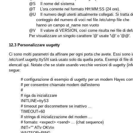
       @S    Il nome del sistema

       @T    L'ora corrente nel formato HH:MM:SS (24 ore).

       @U    Il numero degli utenti attualmente collegati. Si tratta de
             conteggio del numero di voci nel file /etc/utmp file che

             hanno un campo ut_name non vuoto

       @V    Il valore di VERSION, così come risulta nei file di defaul
12.3 Personalizzare uugetty
Ci sono molti parametri da affinare per ogni porta che avete. Essi sono im
/etc/conf.uugetty.ttyS
N
sarà usato solo da quella porta. Esempi di file d
elencati qui. Notate che se state usando vecchie versioni di
uugetty
(inf
segue:
# configurazione di esempio di uugetty per un modem Hayes comp
# per consentire chiamate modem dall'esterno

# 

# riga da inizializzare

INITLINE=ttyS3

# timeout per disconnettere se inattivo ...

TIMEOUT=60

# stringa di inizializzazione del modem ...

# formato: <expect> <send> ... (chat sequence)

INIT="" AT\r OK\r\n

WAITFOR=RING
