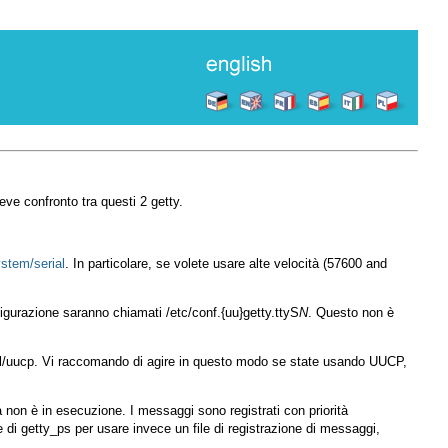
eve confronto tra questi 2 getty.
stem/serial
. In particolare, se volete usare alte velocità (57600 and
onfigurazione saranno chiamati
/etc/conf.{uu}getty.ttyS
N
. Questo non è
l/uucp
. Vi raccomando di agire in questo modo se state usando UUCP,
à non è in esecuzione. I messaggi sono registrati con priorità
e di
getty_ps
per usare invece un file di registrazione di messaggi,