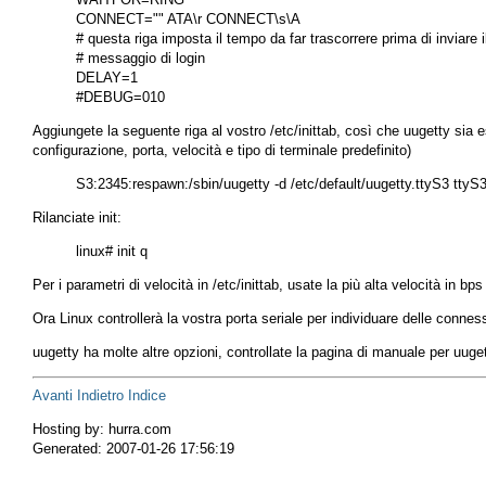
CONNECT="" ATA\r CONNECT\s\A

# questa riga imposta il tempo da far trascorrere prima di inviare il
# messaggio di login 

DELAY=1

Aggiungete la seguente riga al vostro
/etc/inittab
, così che
uugetty
sia e
configurazione, porta, velocità e tipo di terminale predefinito)
Rilanciate
init
:
Per i parametri di velocità in
/etc/inittab
, usate la più alta velocità in b
Ora Linux controllerà la vostra porta seriale per individuare delle conn
uugetty
ha molte altre opzioni, controllate la pagina di manuale per
uuge
Avanti
Indietro
Indice
Hosting by: hurra.com
Generated: 2007-01-26 17:56:19