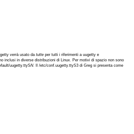
ugetty
verrà usato da
tutte
per tutti i riferimenti a
uugetty
e
no inclusi in diverse distribuzioni di Linux. Per motivi di spazio non sono
efault/uugetty.ttyS
N
. Il
/etc/conf.uugetty.ttyS3
di Greg si presenta come