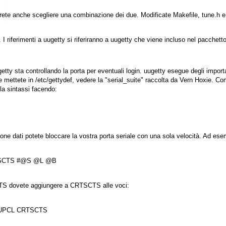
trete anche scegliere una combinazione dei due. Modificate
Makefile
,
tune.h
. I riferimenti a
uugetty
si riferiranno a
uugetty
che viene incluso nel pacchett
getty
sta controllando la porta per eventuali login.
uugetty
esegue degli importan
he mettete in
/etc/gettydef
, vedere la "serial_suite" raccolta da Vern Hoxie. C
lla sintassi facendo:
e dati potete bloccare la vostra porta seriale con una sola velocità. Ad ese
TSCTS #@S @L @B

CTS dovete aggiungere a
CRTSCTS
alle voci:
HUPCL CRTSCTS
