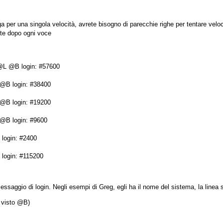
a per una singola velocità, avrete bisogno di parecchie righe per tentare veloc
ste dopo ogni voce
 @B login: #57600

 login: #38400

 login: #19200

 login: #9600

gin: #2400

essaggio di login. Negli esempi di Greg, egli ha il nome del sistema, la linea s
 visto @B)
