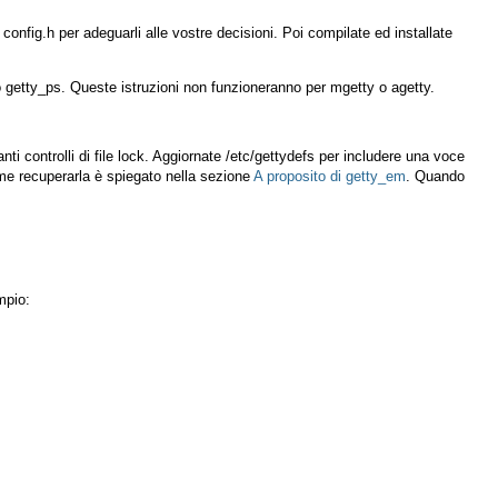
e
config.h
per adeguarli alle vostre decisioni. Poi compilate ed installate
o
getty_ps
. Queste istruzioni non funzioneranno per
mgetty
o
agetty
.
ti controlli di file lock. Aggiornate
/etc/gettydefs
per includere una voce
ome recuperarla è spiegato nella sezione
A proposito di getty_em
. Quando
mpio: