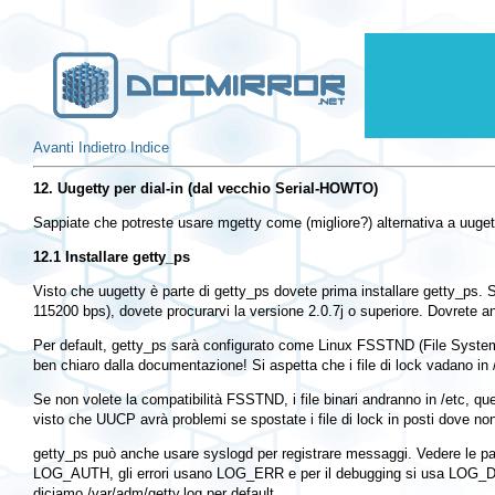
Avanti
Indietro
Indice
12. Uugetty per dial-in (dal vecchio Serial-HOWTO)
Sappiate che potreste usare mgetty come (migliore?) alternativa a
uuget
12.1 Installare getty_ps
Visto che uugetty è parte di getty_ps dovete prima installare getty_ps. 
115200 bps), dovete procurarvi la versione 2.0.7j o superiore. Dovrete an
Per default,
getty_ps
sarà configurato come Linux FSSTND (File System S
ben chiaro dalla documentazione! Si aspetta che i file di lock vadano in
Se non volete la compatibilità FSSTND, i file binari andranno in
/etc
, qu
visto che UUCP avrà problemi se spostate i file di lock in posti dove non
getty_ps
può anche usare
syslogd
per registrare messaggi. Vedere le p
LOG_AUTH, gli errori usano LOG_ERR e per il debugging si usa LOG_
diciamo
/var/adm/getty.log
per default.