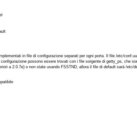
l 

t      

plementati in file di configurazione separati per ogni porta. Il file
/etc/conf.u
i configurazione possono essere trovati con i file sorgente di
getty_ps
, che so
eriori a 2.0.7e) o non state usando FSSTND, allora il file di default sarà
/etc/d
atibile
