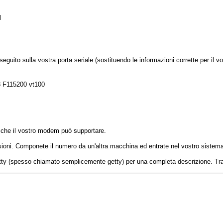


seguito sulla vostra porta seriale (sostituendo le informazioni corrette per il v
ps che il vostro modem può supportare.
essioni. Componete il numero da un'altra macchina ed entrate nel vostro sistem
tty
(spesso chiamato semplicemente
getty
) per una completa descrizione. Tra