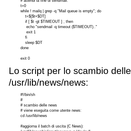
# attendi la fine di sendmail:

t=0

while ! mailq | grep -q "Mail queue is empty"; do

    t=$[$t+$DT]

    if [ $t -gt $TIMEOUT ] ; then

     echo "sendmail -q timeout ($TIMEOUT).."

     exit 1

    fi

    sleep $DT

done

Lo script per lo scambio dell
/usr/lib/news/news:
#!/bin/sh

#

# scambio delle news

# viene eseguita come utente news:

cd /usr/lib/news

#aggiorna il batch di uscita (C News):
