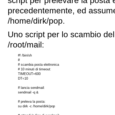
script per prelevare la posta 
precedentemente, ed assumer
/home/dirk/pop.
Uno script per lo scambio de
/root/mail:
#! /bin/sh

#

# scambia posta elettronica

# 10 minuti di timeout:

TIMEOUT=600

DT=10

# lancia sendmail:

sendmail -q &

# preleva la posta:

su dirk -c /home/dirk/pop
