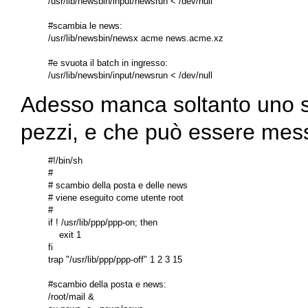
/usr/lib/newsbin/input/newsrun < /dev/null

#scambia le news:

/usr/lib/newsbin/newsx acme news.acme.xz

#e svuota il batch in ingresso:

Adesso manca soltanto uno sc
pezzi, e che può essere messo
#!/bin/sh

#

# scambio della posta e delle news

# viene eseguito come utente root

#

if ! /usr/lib/ppp/ppp-on; then

    exit 1

fi

trap "/usr/lib/ppp/ppp-off" 1 2 3 15

#scambio della posta e news:

/root/mail &
