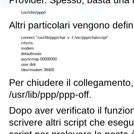
Provider. Spesso, basta una 
Altri particolari vengono defini
connect "/usr/lib/ppp/chat -v -f /etc/ppp/chatscript"

crtscts

modem

defaultroute

asyncmap 00000000

user dirk

Per chiudere il collegamento, 
/usr/lib/ppp/ppp-off.
Dopo aver verificato il funzio
scrivere altri script che eseg