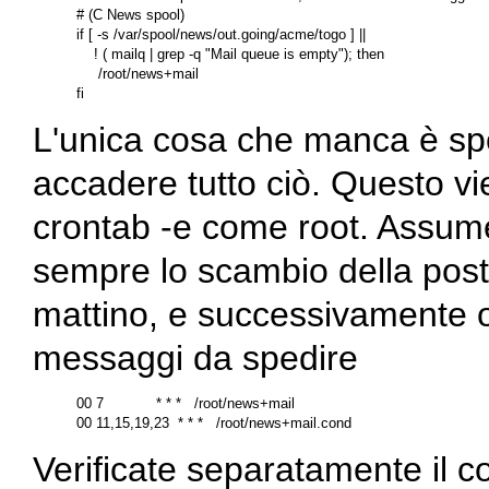
# (C News spool)

if [ -s /var/spool/news/out.going/acme/togo ] ||

    ! ( mailq | grep -q "Mail queue is empty"); then

     /root/news+mail

L'unica cosa che manca è sp
accadere tutto ciò. Questo v
crontab -e
come
root
. Assum
sempre lo scambio della post
mattino, e successivamente o
messaggi da spedire
00 7            * * *   /root/news+mail

Verificate separatamente il c