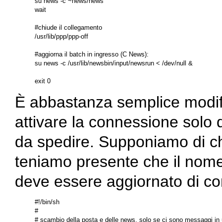
su news -c ~news/news

wait

#chiude il collegamento

/usr/lib/ppp/ppp-off

#aggiorna il batch in ingresso (C News):

su news -c /usr/lib/newsbin/input/newsrun < /dev/null &

È abbastanza semplice modifi
attivare la connessione solo 
da spedire. Supponiamo di 
teniamo presente che il nome 
deve essere aggiornato di c
#!/bin/sh

#

# scambio della posta e delle news, solo se ci sono messaggi in u