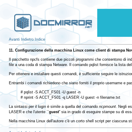
Avanti
Indietro
Indice
11. Configurazione della macchina Linux come client di stampa Nov
Il pacchetto
npcfs
contiene due piccoli programmi che consentono di ind
file a una coda di stampa Netware. Il comando
pqlist
fornisce la lista de
Per ottenere e installare questi comandi, è sufficiente seguire le istruzio
Entrambi i comandi richiedono che siano forniti il proprio username e pas
# pqlist -S ACCT_FS01 -U guest -n

La sintassi per il login è simile a quella del comando
ncpmount
. Negli e
LASER
e che l'utente ``
guest
'' sia in grado di eseguire stampe su di ess
Nella macchina Linux dell'autore c'è un corto shell script per ciascuna