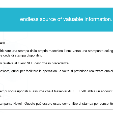
ell
irizzare una stampa dalla propria macchina Linux verso una stampante colleg
lle code di stampa disponibili.
ni relative al client NCP descritte in precedenza.
sword, qundi per facilitare le operazioni, a volte si preferisce realizzare qua
sempi sopra riportati si assume che il fileserver
ACCT_FS01
abbia un account 
a.
 stampante Novell. Questo può essere usato come filtro di stampa per consenti