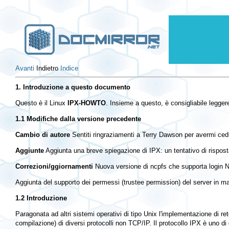
Avanti
Indietro
Indice
1. Introduzione a questo documento
Questo è il Linux
IPX-HOWTO
. Insieme a questo, è consigliabile legge
1.1 Modifiche dalla versione precedente
Cambio di autore
Sentiti ringraziamenti a Terry Dawson per avermi ced
Aggiunte
Aggiunta una breve spiegazione di IPX: un tentativo di rispos
Correzioni/ggiornamenti
Nuova versione di ncpfs che supporta login NDS
Aggiunta del supporto dei permessi (trustee permission) del server in m
1.2 Introduzione
Paragonata ad altri sistemi operativi di tipo Unix l'implementazione di re
compilazione) di diversi protocolli non TCP/IP. Il protocollo IPX è uno di 