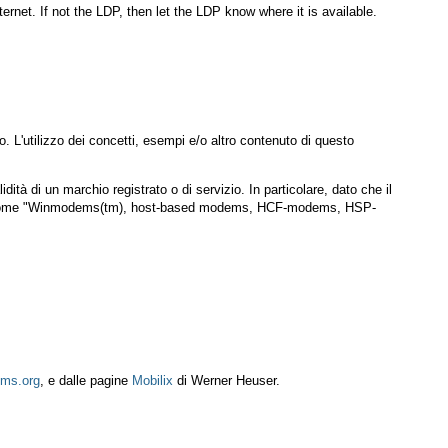
ernet. If not the LDP, then let the LDP know where it is available.
. L'utilizzo dei concetti, esempi e/o altro contenuto di questo
ità di un marchio registrato o di servizio. In particolare, dato che il
tto come "Winmodems(tm), host-based modems, HCF-modems, HSP-
ms.org
, e dalle pagine
Mobilix
di Werner Heuser.