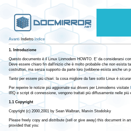
Avanti
Indietro
Indice
1. Introduzione
Questo documento è il Linux Linmodem HOWTO. E' da considerarsi come un
Deve essere chiaro fin dall'inizio che è molto probabile che
non
esista ta
costruttori, ma senza supporto da parte loro (sebbene esista anche un p
Tanto per essere più chiari: la cosa migliore da fare sotto Linux è
sicura
Per reperire le notizie più aggiornate sui drivers per Linmodems visitate
IRQ e script di connessione, vengono trattati più diffusamente nelle più
1.1 Copyright
Copyright (c) 2000,2001 by Sean Walbran, Marvin Stodolsky
Please freely copy and distribute (sell or give away) this document in a
provided that you: