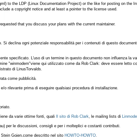
l) to the LDP (Linux Documentation Project) or the like for posting on the Int
clude a copyright notice and at least a pointer to the license used.
 requested that you discuss your plans with the current maintainer.
. Si declina ogni potenziale responsabilità per i contenuti di questo documento
ente specificato. L'uso di un termine in questo documento non influenza la valid
termine "winmodem"viene qui utilizzato come da Rob Clark: deve essere le
strato di LinusTorvalds.
rata come pubblicità.
/o rilevante prima di eseguire qualsiasi procedura di installazione.
priato.
ene da varie ottime fonti, quali
Il sito di Rob Clark
, le mailing lists di
Linmode
 per le discussioni, consigli e per i molteplici e costanti contributi.
Stein Gojen,come descritto nel sito
HOWTO-HOWTO
.