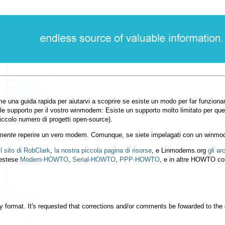
a guida rapida per aiutarvi a scoprire se esiste un modo per far funzionare
le supporto per il vostro winmodem: Esiste un supporto molto limitato per qu
iccolo numero di progetti open-source).
mente
reperire un vero modem. Comunque, se siete impelagati con un winmo
Il sito di RobClark
,
la nostra piccola pagina di risorse
, e Linmodems.org
gli ar
 estese
Modem-HOWTO
,
Serial-HOWTO
,
PPP-HOWTO
, e in altre HOWTO corr
ny format. It's requested that corrections and/or comments be fowarded to the