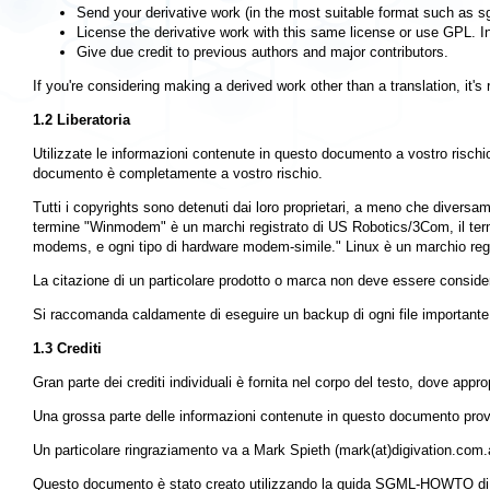
Send your derivative work (in the most suitable format such as sgm
License the derivative work with this same license or use GPL. In
Give due credit to previous authors and major contributors.
If you're considering making a derived work other than a translation, it's
1.2 Liberatoria
Utilizzate le informazioni contenute in questo documento a vostro rischio
documento è completamente a vostro rischio.
Tutti i copyrights sono detenuti dai loro proprietari, a meno che diversam
termine "Winmodem" è un marchi registrato di US Robotics/3Com, il 
modems, e ogni tipo di hardware modem-simile." Linux è un marchio regi
La citazione di un particolare prodotto o marca non deve essere conside
Si raccomanda caldamente di eseguire un backup di ogni file importante e
1.3 Crediti
Gran parte dei crediti individuali è fornita nel corpo del testo, dove appro
Una grossa parte delle informazioni contenute in questo documento provi
Un particolare ringraziamento va a Mark Spieth (mark(at)digivation.com.au)
Questo documento è stato creato utilizzando la guida SGML-HOWTO di 