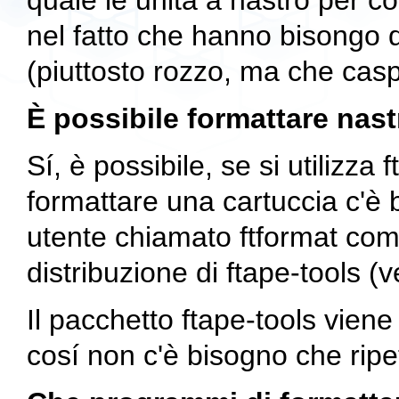
quale le unità a nastro per con
nel fatto che hanno bisongo d
(piuttosto rozzo, ma che caspi
È possibile formattare nast
Sí, è possibile, se si utilizza
f
formattare una cartuccia c'è 
utente chiamato
ftformat
come
distribuzione di
ftape-tools
(v
Il pacchetto
ftape-tools
viene 
cosí non c'è bisogno che ripe