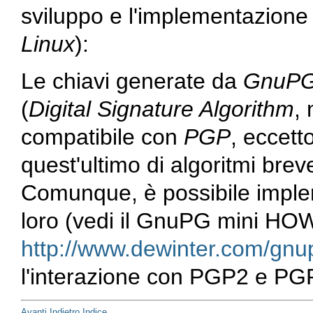
sviluppo e l'implementazione 
Linux
):
Le chiavi generate da
GnuP
(
Digital Signature Algorithm
,
compatibile con
PGP
, eccetto
quest'ultimo di algoritmi bre
Comunque, è possibile implem
loro (vedi il GnuPG mini H
http://www.dewinter.com/gn
l'interazione con PGP2 e PG
Avanti
Indietro
Indice