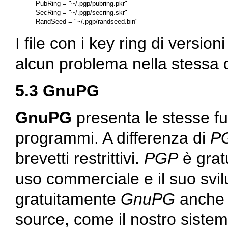
PubRing = "~/.pgp/pubring.pkr"

SecRing = "~/.pgp/secring.skr"

I file con i key ring di versi
alcun problema nella stessa d
5.3 GnuPG
GnuPG
presenta le stesse fu
programmi. A differenza di
P
brevetti restrittivi.
PGP
è grat
uso commerciale e il suo svil
gratuitamente
GnuPG
anche 
source, come il nostro sistem