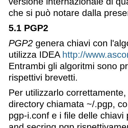
versione internazionale di qua
che si può notare dalla presen
5.1 PGP2
PGP2
genera chiavi con l'al
utilizza IDEA
http://www.asc
Entrambi gli algoritmi sono pro
rispettivi brevetti.
Per utilizzarlo correttamente,
directory chiamata
~/.pgp
, co
pgp-i.conf
e i file delle chiav
and
secring.pgp
rispettivame