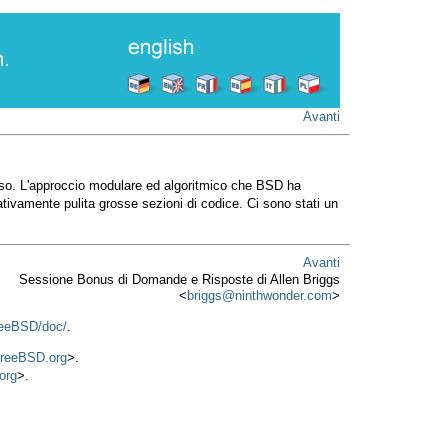
Avanti
di uso. L'approccio modulare ed algoritmico che BSD ha
tivamente pulita grosse sezioni di codice. Ci sono stati un
Avanti
Sessione Bonus di Domande e Risposte di Allen Briggs
<
briggs@ninthwonder.com
>
FreeBSD/doc/
.
reeBSD.org
>.
org
>.