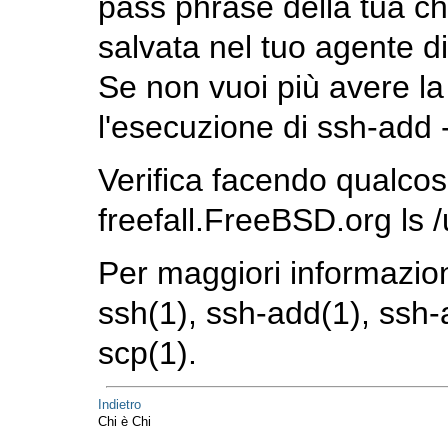
pass phrase della tua ch
salvata nel tuo agente di
Se non vuoi più avere la
l'esecuzione di
ssh-add 
Verifica facendo qualc
freefall.FreeBSD.org ls /
Per maggiori informazio
ssh
(1)
,
ssh-add
(1)
,
ssh-
scp
(1)
.
Indietro
Chi è Chi