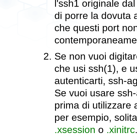
l'ssh1 originale da
di porre la dovuta 
che questi port non
contemporaneame
Se non vuoi digitar
che usi
ssh
(1)
, e 
autenticarti,
ssh-a
Se vuoi usare
ssh-
prima di utilizzare 
per esempio, solita
.xsession
o
.xinitrc