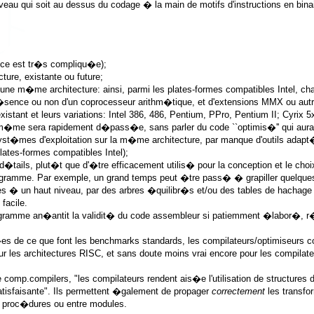
iveau qui soit au dessus du codage � la main de motifs d'instructions en bi
nance est tr�s compliqu�e);
ture, existante ou future;
ne m�me architecture: ainsi, parmi les plates-formes compatibles Intel, chaq
�sence ou non d'un coprocesseur arithm�tique, et d'extensions MMX ou autres
istant et leurs variations: Intel 386, 486, Pentium, PPro, Pentium II; Cyri
 m�me sera rapidement d�pass�e, sans parler du code ``optimis�'' qui aura
yst�mes d'exploitation sur la m�me architecture, par manque d'outils adap
lates-formes compatibles Intel);
tails, plut�t que d'�tre efficacement utilis� pour la conception et le choix
programme. Par exemple, un grand temps peut �tre pass� � grapiller quelque
�es � un haut niveau, par des arbres �quilibr�s et/ou des tables de hachage
facile.
rogramme an�antit la validit� du code assembleur si patiemment �labor�, r�du
es de ce que font les benchmarks standards, les compilateurs/optimiseurs 
ur les architectures RISC, et sans doute moins vrai encore pour les compilate
de comp.compilers, "les compilateurs rendent ais�e l'utilisation de structure
satisfaisante". Ils permettent �galement de propager
correctement
les transfo
tre proc�dures ou entre modules.