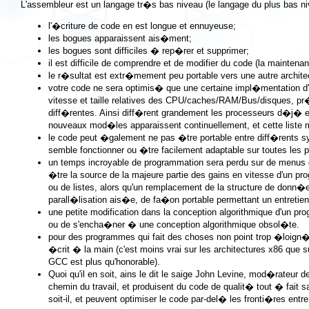
L'assembleur est un langage tr�s bas niveau (le langage du plus bas n
l'�criture de code en est longue et ennuyeuse;
les bogues apparaissent ais�ment;
les bogues sont difficiles � rep�rer et supprimer;
il est difficile de comprendre et de modifier du code (la mainte
le r�sultat est extr�mement peu portable vers une autre architec
votre code ne sera optimis� que une certaine impl�mentation d'u
vitesse et taille relatives des CPU/caches/RAM/Bus/disques, pr
diff�rentes. Ainsi diff�rent grandement les processeurs d�j� ex
nouveaux mod�les apparaissent continuellement, et cette liste
le code peut �galement ne pas �tre portable entre diff�rents s
semble fonctionner ou �tre facilement adaptable sur toutes les p
un temps incroyable de programmation sera perdu sur de menus d�
�tre la source de la majeure partie des gains en vitesse d'un 
ou de listes, alors qu'un remplacement de la structure de donn
parall�lisation ais�e, de fa�on portable permettant un entretien 
une petite modification dans la conception algorithmique d'un p
ou de s'encha�ner � une conception algorithmique obsol�te.
pour des programmes qui fait des choses non point trop �loign�
�crit � la main (c'est moins vrai sur les architectures x86 que s
GCC est plus qu'honorable).
Quoi qu'il en soit, ains le dit le saige John Levine, mod�rateur 
chemin du travail, et produisent du code de qualit� tout � fait 
soit-il, et peuvent optimiser le code par-del� les fronti�res en