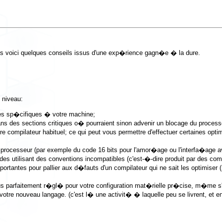
s voici quelques conseils issus d'une exp�rience gagn�e � la dure.
 niveau:
ies sp�cifiques � votre machine;
ns des sections critiques o� pourraient sinon advenir un blocage du proces
e compilateur habituel; ce qui peut vous permettre d'effectuer certaines opt
ocesseur (par exemple du code 16 bits pour l'amor�age ou l'interfa�age a
des utilisant des conventions incompatibles (c'est-�-dire produit par des co
antes pour pallier aux d�fauts d'un compilateur qui ne sait les optimiser (m
parfaitement r�gl� pour votre configuration mat�rielle pr�cise, m�me s'il 
otre nouveau langage. (c'est l� une activit� � laquelle peu se livrent, et e