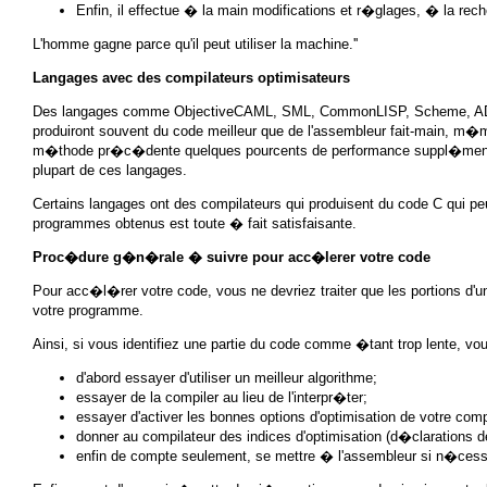
Enfin, il effectue � la main modifications et r�glages, � la re
L'homme gagne parce qu'il peut utiliser la machine.''
Langages avec des compilateurs optimisateurs
Des langages comme ObjectiveCAML, SML, CommonLISP, Scheme, ADA, Pas
produiront souvent du code meilleur que de l'assembleur fait-main, m�m
m�thode pr�c�dente quelques pourcents de performance suppl�mentair
plupart de ces langages.
Certains langages ont des compilateurs qui produisent du code C qui pe
programmes obtenus est toute � fait satisfaisante.
Proc�dure g�n�rale � suivre pour acc�lerer votre code
Pour acc�l�rer votre code, vous ne devriez traiter que les portions d
votre programme.
Ainsi, si vous identifiez une partie du code comme �tant trop lente, vo
d'abord essayer d'utiliser un meilleur algorithme;
essayer de la compiler au lieu de l'interpr�ter;
essayer d'activer les bonnes options d'optimisation de votre comp
donner au compilateur des indices d'optimisation (d�clarations d
enfin de compte seulement, se mettre � l'assembleur si n�cess