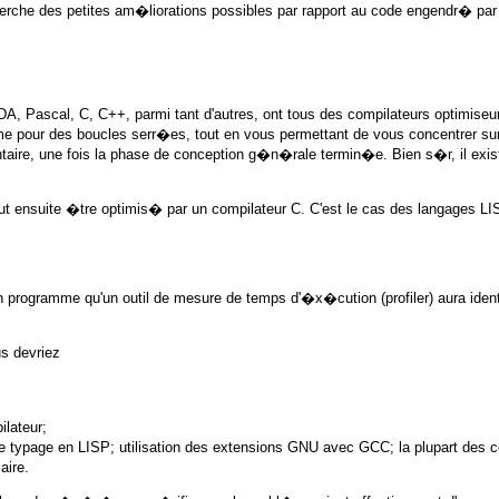
cherche des petites am�liorations possibles par rapport au code engendr� par
cal, C, C++, parmi tant d'autres, ont tous des compilateurs optimiseurs l
e pour des boucles serr�es, tout en vous permettant de vous concentrer sur 
e, une fois la phase de conception g�n�rale termin�e. Bien s�r, il exis
ut ensuite �tre optimis� par un compilateur C. C'est le cas des langages LI
'un programme qu'un outil de mesure de temps d'�x�cution (profiler) aura id
us devriez
ilateur;
e typage en LISP; utilisation des extensions GNU avec GCC; la plupart des co
aire.