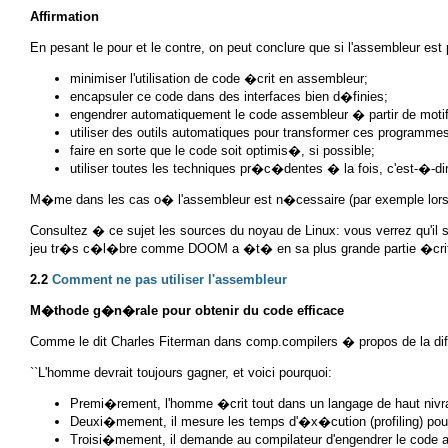
Affirmation
En pesant le pour et le contre, on peut conclure que si l'assembleur est
minimiser l'utilisation de code �crit en assembleur;
encapsuler ce code dans des interfaces bien d�finies;
engendrer automatiquement le code assembleur � partir de motif
utiliser des outils automatiques pour transformer ces programm
faire en sorte que le code soit optimis�, si possible;
utiliser toutes les techniques pr�c�dentes � la fois, c'est-�-di
M�me dans les cas o� l'assembleur est n�cessaire (par exemple lors de
Consultez � ce sujet les sources du noyau de Linux: vous verrez qu'il s'y
jeu tr�s c�l�bre comme DOOM a �t� en sa plus grande partie �crit en
2.2
Comment ne pas utiliser l'assembleur
M�thode g�n�rale pour obtenir du code efficace
Comme le dit Charles Fiterman dans comp.compilers � propos de la dif
``L'homme devrait toujours gagner, et voici pourquoi:
Premi�rement, l'homme �crit tout dans un langage de haut nivr
Deuxi�mement, il mesure les temps d'�x�cution (profiling) pou
Troisi�mement, il demande au compilateur d'engendrer le code a