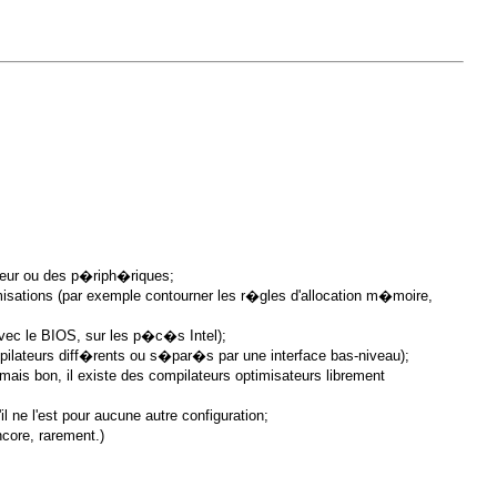
seur ou des p�riph�riques;
imisations (par exemple contourner les r�gles d'allocation m�moire,
vec le BIOS, sur les p�c�s Intel);
mpilateurs diff�rents ou s�par�s par une interface bas-niveau);
ais bon, il existe des compilateurs optimisateurs librement
ne l'est pour aucune autre configuration;
ncore, rarement.)