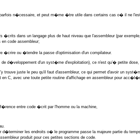
 parfois n�cessaire, et peut m�me �tre utile dans certains cas o� il ne l'est
s �crits dans un langage plus de haut niveau que l'assembleur (par exemple
es en code assembleur;
re �crire ou �tendre la passe d'optimisation d'un compilateur.
 d�veloppement d'un syst�me d'exploitation), ce n'est qu'� petite dose, et
 trouve juste le peu qu'il faut d'assembleur, ce qui permet d'avoir un syst�me
 C, avec une toute petite routine d'affichage en assembleur pour acc�l�r
f�rence entre code �crit par l'homme ou la machine,
au.
r d�terminer les endroits o� le programme passe la majeure partie du temps
ssembleur produit pour ces petites sections de code.