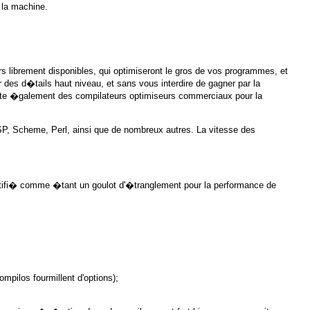
 la machine.
ibrement disponibles, qui optimiseront le gros de vos programmes, et
des d�tails haut niveau, et sans vous interdire de gagner par la
te �galement des compilateurs optimiseurs commerciaux pour la
SP, Scheme, Perl, ainsi que de nombreux autres. La vitesse des
entifi� comme �tant un goulot d'�tranglement pour la performance de
mpilos fourmillent d'options);