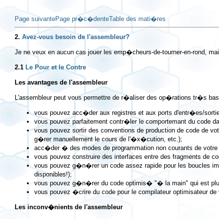
Page suivante
Page pr�c�dente
Table des mati�res
2.
Avez-vous besoin de l'assembleur?
Je ne veux en aucun cas jouer les emp�cheurs-de-tourner-en-rond, mai
2.1
Le Pour et le Contre
Les avantages de l'assembleur
L'assembleur peut vous permettre de r�aliser des op�rations tr�s bas
vous pouvez acc�der aux registres et aux ports d'entr�es/sort
vous pouvez parfaitement contr�ler le comportemant du code da
vous pouvez sortir des conventions de production de code de votr
g�rer manuellement le cours de l'�x�cution, etc.);
acc�der � des modes de programmation non courants de votre pr
vous pouvez construire des interfaces entre des fragments de co
vous pouvez g�n�rer un code assez rapide pour les boucles import
disponibles!);
vous pouvez g�n�rer du code optimis� "� la main" qui est plus 
vous pouvez �crire du code pour le compilateur optimisateur de v
Les inconv�nients de l'assembleur