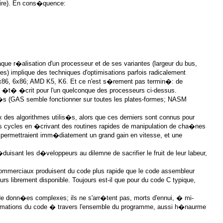
naire). En cons�quence:
ue r�alisation d'un processeur et de ses variantes (largeur du bus,
) implique des techniques d'optimisations parfois radicalement
x 5x86, 6x86; AMD K5, K6. Et ce n'est s�rement pas termin�: de
 �t� �crit pour l'un quelconque des processeurs ci-dessus.
t�s (GAS semble fonctionner sur toutes les plates-formes; NASM
 des algorithmes utilis�s, alors que ces derniers sont connus pour
s cycles en �crivant des routines rapides de manipulation de cha�nes
 permettraient imm�diatement un grand gain en vitesse, et une
isant les d�veloppeurs au dilemne de sacrifier le fruit de leur labeur,
commerciaux produisent du code plus rapide que le code assembleur
urs librement disponible. Toujours est-il que pour du code C typique,
s de donn�es complexes; ils ne s'arr�tent pas, morts d'ennui, � mi-
rmations du code � travers l'ensemble du programme, aussi h�naurme