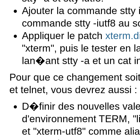
Ajouter la commande
stty 
commande
stty -iutf8
au sc
Appliquer le patch
xterm.di
"xterm", puis le tester en
lan�ant
stty -a
et un
cat
in
Pour que ce changement soit
et telnet, vous devrez aussi :
D�finir des nouvelles vale
d'environnement TERM, "li
et "xterm-utf8" comme alia