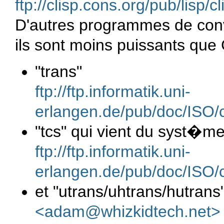
ftp://clisp.cons.org/pub/lisp/c
D'autres programmes de con
ils sont moins puissants qu
"trans"
ftp://ftp.informatik.uni-
erlangen.de/pub/doc/ISO/c
"tcs" qui vient du syst�me 
ftp://ftp.informatik.uni-
erlangen.de/pub/doc/ISO/c
et "utrans/uhtrans/hutran
<adam@whizkidtech.net>