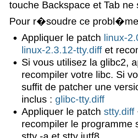
touche Backspace et Tab ne 
Pour r�soudre ce probl�me,
Appliquer le patch
linux-2.
linux-2.3.12-tty.diff
et recom
Si vous utilisez la glibc2, 
recompiler votre libc. Si v
suffit de patcher une vers
inclus :
glibc-tty.diff
Appliquer le patch
stty.diff
recompiler le programme
stty -a
et
stty iutf8
.