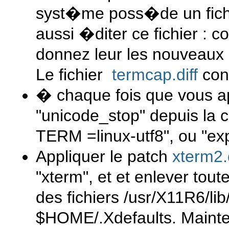
syst�me poss�de un fichi
aussi �diter ce fichier : c
donnez leur les nouveaux n
Le fichier
termcap.diff
con
� chaque fois que vous ap
"unicode_stop" depuis la 
TERM =linux-utf8", ou "ex
Appliquer le patch
xterm2.d
"xterm", et et enlever tou
des fichiers /usr/X11R6/li
$HOME/.Xdefaults. Maint