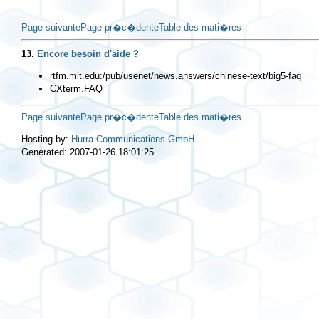
Page suivante
Page pr�c�dente
Table des mati�res
13.
Encore besoin d'aide ?
rtfm.mit.edu:/pub/usenet/news.answers/chinese-text/big5-faq
CXterm.FAQ
Page suivante
Page pr�c�dente
Table des mati�res
Hosting by:
Hurra Communications GmbH
Generated: 2007-01-26 18:01:25