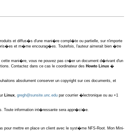
oduits et diffus�s d'une mani�re compl�te ou partielle, sur n'importe
utoris�es et m�me encourag�es. Toutefois, l'auteur aimerait bien �tre
e cette mani�re, vous ne pouvez pas cr�er un document d�rivant d'un
tions. Contactez dans ce cas le coordinateur des
Howto Linux
�
uhaitons absolument conserver un copyright sur ces documents, et
our
Linux
,
gregh@sunsite.unc.edu
par courrier �lectronique ou au +1
ns. Toute information int�ressante sera appr�ci�e.
as pour mettre en place un client avec le syst�me NFS-Root. Mon Mini-