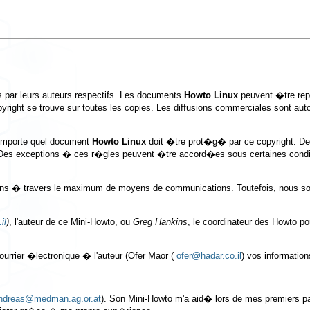
 par leurs auteurs respectifs. Les documents
Howto Linux
peuvent �tre repr
pyright se trouve sur toutes les copies. Les diffusions commerciales sont a
'importe quel document
Howto Linux
doit �tre prot�g� par ce copyright. D
n. Des exceptions � ces r�gles peuvent �tre accord�es sous certaines condi
ons � travers le maximum de moyens de communications. Toutefois, nous so
il
)
, l'auteur de ce Mini-Howto, ou
Greg Hankins
, le coordinateur des Howto p
urrier �lectronique � l'auteur (Ofer Maor (
ofer@hadar.co.il
) vos informatio
ndreas@medman.ag.or.at
). Son Mini-Howto m'a aid� lors de mes premiers p