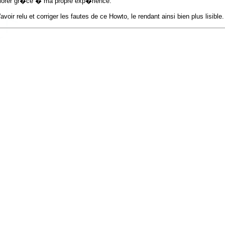
liorer gr�ce � ma propre exp�rience.
d'avoir relu et corriger les fautes de ce Howto, le rendant ainsi bien plus lisible.