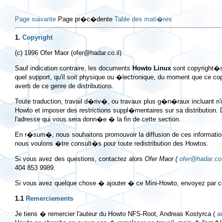
Page suivante
Page pr�c�dente
Table des mati�res
1.
Copyright
(c) 1996 Ofer Maor (
ofer@hadar.co.il
)
Sauf indication contraire, les documents
Howto Linux
sont copyright�s
quel support, qu'il soit physique ou �lectronique, du moment que ce co
averti de ce genre de distributions.
Toute traduction, travail d�riv�, ou travaux plus g�n�raux incluant n
Howto et imposer des restrictions suppl�mentaires sur sa distributio
l'adresse qui vous sera donn�e � la fin de cette section.
En r�sum�, nous souhaitons promouvoir la diffusion de ces informati
nous voulons �tre consult�s pour toute redistribution des Howtos.
Si vous avez des questions, contactez alors
Ofer Maor (
ofer@hadar.co.
404 853 9989.
Si vous avez quelque chose � ajouter � ce Mini-Howto, envoyez par co
1.1
Remerciements
Je tiens � remercier l'auteur du Howto NFS-Root, Andreas Kostyrca (
a