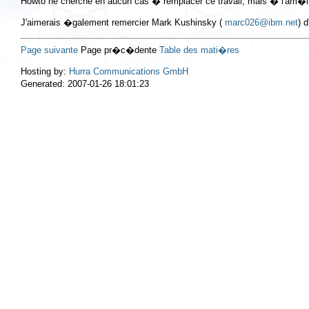
Howto ne cherche en aucun cas � remplacer ce travail, mais � l'am�
J'aimerais �galement remercier Mark Kushinsky (
marc026@ibm.net
) 
Page suivante
Page pr�c�dente
Table des mati�res
Hosting by:
Hurra Communications GmbH
Generated: 2007-01-26 18:01:23