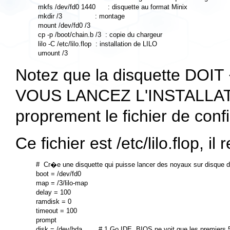
 mkfs /dev/fd0 1440      : disquette au format Minix

 mkdir /3                : montage

 mount /dev/fd0 /3

 cp -p /boot/chain.b /3  : copie du chargeur

 lilo -C /etc/lilo.flop  : installation de LILO

Notez que la disquette 
VOUS LANCEZ L'INSTALLATI
proprement le fichier de confi
Ce fichier est
/etc/lilo.flop
, il
#  Cr�e une disquette qui puisse lancer des noyaux sur disque du
boot = /dev/fd0

map = /3/lilo-map

delay = 100

ramdisk = 0

timeout = 100

prompt

disk = /dev/hda        # 1 Go IDE, BIOS ne voit que les premiers 