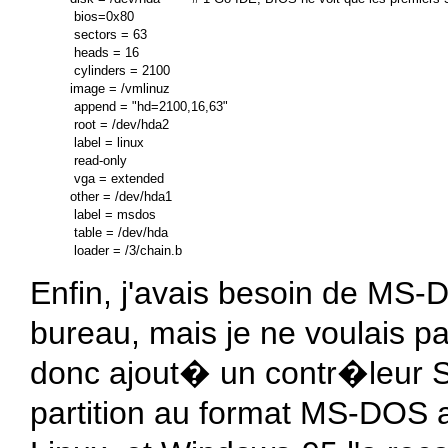
 bios=0x80

 sectors = 63

 heads = 16

 cylinders = 2100

image = /vmlinuz

 append = "hd=2100,16,63"

 root = /dev/hda2

 label = linux

 read-only

 vga = extended

other = /dev/hda1

 label = msdos

 table = /dev/hda

Enfin, j'avais besoin de MS-
bureau, mais je ne voulais pa
donc ajout� un contr�leur 
partition au format MS-DOS