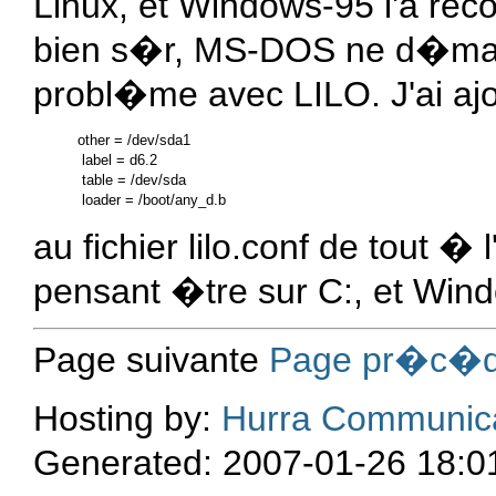
Linux, et Windows-95 l'a re
bien s�r, MS-DOS ne d�marre
probl�me avec LILO. J'ai aj
other = /dev/sda1

 label = d6.2

 table = /dev/sda

au fichier
lilo.conf
de tout � l
pensant �tre sur C:, et Wind
Page suivante
Page pr�c�d
Hosting by:
Hurra Communic
Generated: 2007-01-26 18:0