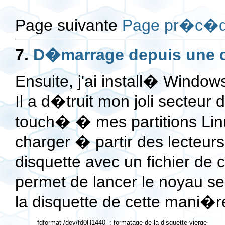
Page suivante
Page pr�c�d
7.
D�marrage depuis une d
Ensuite, j'ai install� Windo
Il a d�truit mon joli secteu
touch� � mes partitions Lin
charger � partir des lecteurs 
disquette avec un fichier de 
permet de lancer le noyau se t
la disquette de cette mani�r
 fdformat /dev/fd0H1440  : formatage de la disquette vierge
