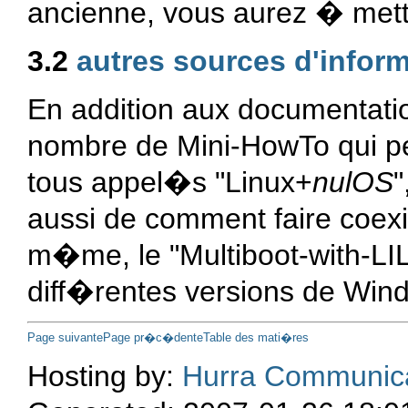
ancienne, vous aurez � mettr
3.2
autres sources d'infor
En addition aux documentation
nombre de Mini-HowTo qui peu
tous appel�s "Linux+
nulOS
"
aussi de comment faire coexi
m�me, le "Multiboot-with-LI
diff�rentes versions de Wind
Page suivante
Page pr�c�dente
Table des mati�res
Hosting by:
Hurra Communic