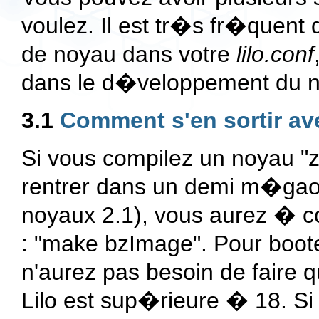
voulez. Il est tr�s fr�quent
de noyau dans votre
lilo.conf
dans le d�veloppement du 
3.1
Comment s'en sortir av
Si vous compilez un noyau "zI
rentrer dans un demi m�gaoc
noyaux 2.1), vous aurez � c
: "
make bzImage
". Pour boot
n'aurez pas besoin de faire q
Lilo est sup�rieure � 18. Si v