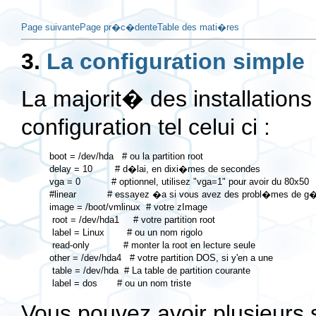
Page suivante
Page pr�c�dente
Table des mati�res
3.
La configuration simple
La majorit� des installations L
configuration tel celui ci :
boot = /dev/hda   # ou la partition root

delay = 10        # d�lai, en dixi�mes de secondes

vga = 0           # optionnel, utilisez "vga=1" pour avoir du 80x50

#linear           # essayez �a si vous avez des probl�mes de g
image = /boot/vmlinux  # votre zImage

 root = /dev/hda1     # votre partition root

 label = Linux        # ou un nom rigolo

 read-only            # monter la root en lecture seule

other = /dev/hda4   # votre partition DOS, si y'en a une

 table = /dev/hda  # La table de partition courante

Vous pouvez avoir plusieurs s