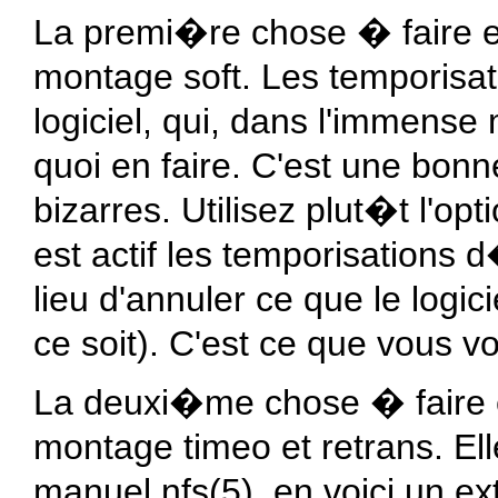
La premi�re chose � faire 
montage
soft
. Les temporisat
logiciel, qui, dans l'immense
quoi en faire. C'est une bo
bizarres. Utilisez plut�t l'o
est actif les temporisations 
lieu d'annuler ce que le logici
ce soit). C'est ce que vous v
La deuxi�me chose � faire es
montage
timeo
et
retrans
. El
manuel nfs(5), en voici un ext