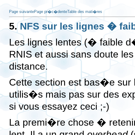
Page suivante
Page pr�c�dente
Table des mati�res
5.
NFS sur les lignes � fai
Les lignes lentes (� faible
RNIS et aussi sans doute les
distance.
Cette section est bas�e sur 
utilis�s mais pas sur des ex
si vous essayez ceci ;-)
La premi�re chose � retenir
lent. Il a un grand
overhead
(