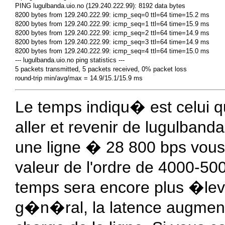
PING lugulbanda.uio.no (129.240.222.99): 8192 data bytes

8200 bytes from 129.240.222.99: icmp_seq=0 ttl=64 time=15.2 ms

8200 bytes from 129.240.222.99: icmp_seq=1 ttl=64 time=15.9 ms

8200 bytes from 129.240.222.99: icmp_seq=2 ttl=64 time=14.9 ms

8200 bytes from 129.240.222.99: icmp_seq=3 ttl=64 time=14.9 ms

8200 bytes from 129.240.222.99: icmp_seq=4 ttl=64 time=15.0 ms

--- lugulbanda.uio.no ping statistics ---

5 packets transmitted, 5 packets received, 0% packet loss

Le temps indiqu� est celui q
aller et revenir de lugulband
une ligne � 28 800 bps vou
valeur de l'ordre de 4000-500
temps sera encore plus �lev
g�n�ral, la latence augmente