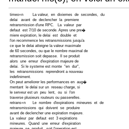
 timeo=n        La valeur,  en  dixiemes  de  secondes,  du

 delai   avant  de  declencher  la  premiere

 retransmission d'une RPC.   La  valeur  par

 defaut  est 7/10 de seconde. Apres une pre�

 miere expiration, le delai  est  double  et

 l'on recommence les retransmissions jusqu'a

 ce que le delai atteigne la valeur maximale

 de 60 secondes, ou que le nombre maximal de

 retransmission soit depasse.  Il se produit

 alors  une  erreur  d'expiration majeure de

 delai.  Si le systeme est monte  "en  dur",

 les  retransmissions  reprendront a nouveau

 indefiniment.

 On peut ameliorer les performances en  aug�

 mentant  le delai sur un  reseau charge, si

 le serveur est un  peu  lent,  ou  si  l'on

 traverse plusieurs routeurs ou passerelles.

 retrans=n      Le  nombre  d'expirations  mineures  et  de

 retransmissions  qui  doivent  se  produire

 avant de declencher une expiration majeure.

 La  valeur  par  defaut  est  3 expirations

 mineures.  Quand  une  erreur  d'expiration

 majeure  se  produit,  soit l'operation est
