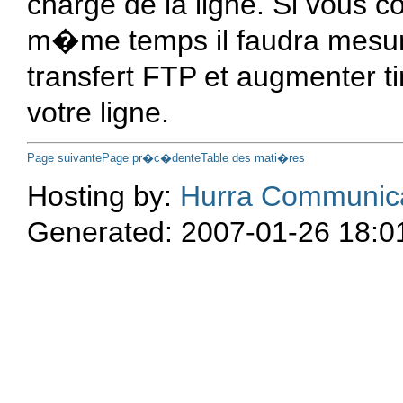
charge de la ligne. Si vous c
m�me temps il faudra mesur
transfert FTP et augmenter
t
votre ligne.
Page suivante
Page pr�c�dente
Table des mati�res
Hosting by:
Hurra Communic
Generated: 2007-01-26 18:0