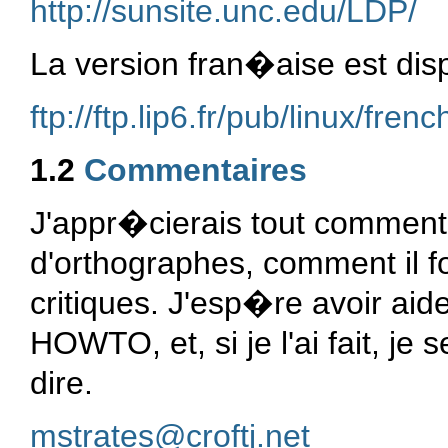
http://sunsite.unc.edu/LDP/
La version fran�aise est dispo
ftp://ftp.lip6.fr/pub/linux/f
1.2
Commentaires
J'appr�cierais tout comment
d'orthographes, comment il f
critiques. J'esp�re avoir ai
HOWTO, et, si je l'ai fait, je
dire.
mstrates@croftj.net