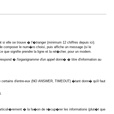
si elle se trouve � l'�tranger (minimum 12 chiffres depuis ici).
e composer le num�ro choisi, puis affiche un message (si le
que signifie prendre la ligne et la rel�cher, pour un modem.
orrespond �
l'organigramme d'un appel
donn� � titre d'information au
endre certains d'entre-eux (NO ANSWER, TIMEOUT) �tant donn� qu'il faut
t.
 particuli�rement � la fa�on de r�cup�rer les informations (plut�t que