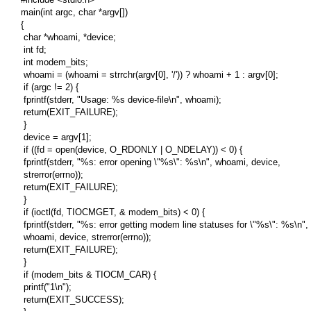
main(int argc, char *argv[])

{

 char *whoami, *device;

 int fd;

 int modem_bits;

 whoami = (whoami = strrchr(argv[0], '/')) ? whoami + 1 : argv[0];

 if (argc != 2) {

 fprintf(stderr, "Usage: %s device-file\n", whoami);

 return(EXIT_FAILURE);

 }

 device = argv[1];

 if ((fd = open(device, O_RDONLY | O_NDELAY)) < 0) {

 fprintf(stderr, "%s: error opening \"%s\": %s\n", whoami, device,

 strerror(errno));

 return(EXIT_FAILURE);

 }

 if (ioctl(fd, TIOCMGET, & modem_bits) < 0) {

 fprintf(stderr, "%s: error getting modem line statuses for \"%s\": %s\n",

 whoami, device, strerror(errno));

 return(EXIT_FAILURE);

 }

 if (modem_bits & TIOCM_CAR) {

 printf("1\n");

 return(EXIT_SUCCESS);
