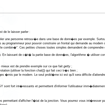
t de le laisser parler :
appeler une personne retrouv�e dans une base de donn�es par exemple. Surtout 
s au programmeur pour pouvoir construire un frontal qui demande au modem d
e combin�". Ces petites choses toutes simples demandent de comprendre ce 
)
. En laissant de c�t� la partie base de donn�es, l'algorithme � utiliser c
 Le mieux est de prendre exemple sur ce que fait
getty
;
ion (utiliser la fonction chat()) qui fait ceci tr�s bien ;
sages �mis par le modem. Le seul probl�me ici est qu'il sera difficile d'att
nt fort int�ressants et permettent d'informer l'utilisateur imm�diatemen
s permettant d'afficher l'�tat de la jonction. Vous pourrez vous int�resser
faire).