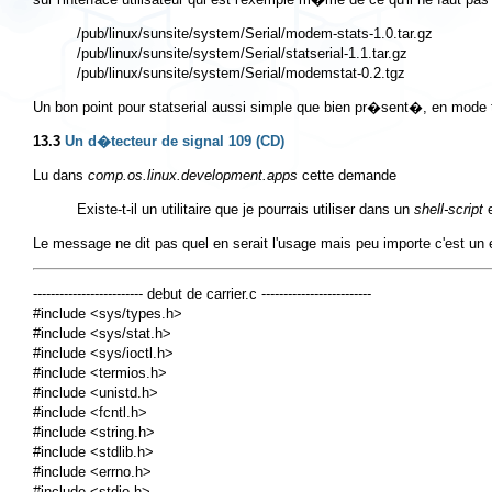
/pub/linux/sunsite/system/Serial/modem-stats-1.0.tar.gz

/pub/linux/sunsite/system/Serial/statserial-1.1.tar.gz

Un bon point pour statserial aussi simple que bien pr�sent�, en mode 
13.3
Un d�tecteur de signal 109 (CD)
Lu dans
comp.os.linux.development.apps
cette demande
Existe-t-il un utilitaire que je pourrais utiliser dans un
shell-script
e
Le message ne dit pas quel en serait l'usage mais peu importe c'est un e
------------------------- debut de carrier.c -------------------------

#include <sys/types.h>

#include <sys/stat.h>

#include <sys/ioctl.h>

#include <termios.h>

#include <unistd.h>

#include <fcntl.h>

#include <string.h>

#include <stdlib.h>

#include <errno.h>

#include <stdio.h>
