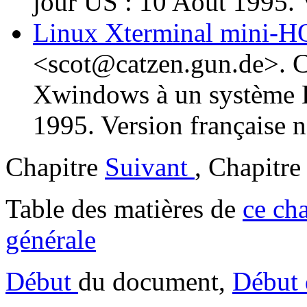
jour US : 10 Août 1995. 
Linux Xterminal mini
<scot@catzen.gun.de>. C
Xwindows à un système Li
1995. Version française n
Chapitre
Suivant
, Chapitr
Table des matières de
ce cha
générale
Début
du document,
Début 