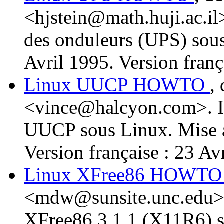
<hjstein@math.huji.ac.il>
des onduleurs (UPS) sous
Avril 1995. Version franç
Linux UUCP HOWTO
,
<vince@halcyon.com>. Inf
UUCP sous Linux. Mise à
Version française : 23 Av
Linux XFree86 HOWT
<mdw@sunsite.unc.edu>. 
XFree86 3.1.1 (X11R6) s