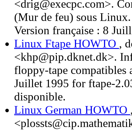
<drig@execpc.com>. Com
(Mur de feu) sous Linux. 
Version française : 8 Juil
Linux Ftape HOWTO
, 
<khp@pip.dknet.dk>. Inf
floppy-tape compatibles 
Juillet 1995 for ftape-2.
disponible.
Linux German HOWTO
<plossts@cip.mathematik.