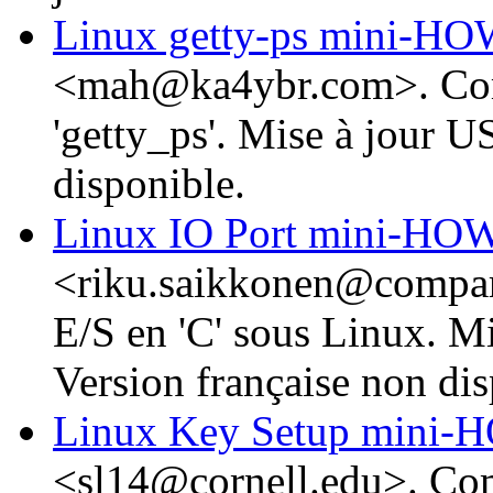
Linux getty-ps mini-
<mah@ka4ybr.com>. Com
'getty_ps'. Mise à jour U
disponible.
Linux IO Port mini-H
<riku.saikkonen@compart.
E/S en 'C' sous Linux. M
Version française non dis
Linux Key Setup mini
<sl14@cornell.edu>. Com