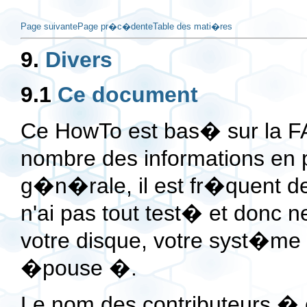
Page suivante
Page pr�c�dente
Table des mati�res
9.
Divers
9.1
Ce document
Ce HowTo est bas� sur la F
nombre des informations en 
g�n�rale, il est fr�quent d
n'ai pas tout test� et donc
votre disque, votre syst�me
�pouse �.
Le nom des contributeurs �