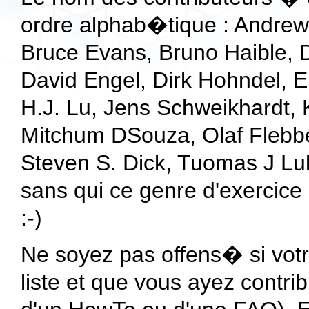
ordre alphab�tique : Andrew T
Bruce Evans, Bruno Haible, D
David Engel, Dirk Hohndel, 
H.J. Lu, Jens Schweikhardt, 
Mitchum DSouza, Olaf Flebbe
Steven S. Dick, Tuomas J Luk
sans qui ce genre d'exercice a
:-)
Ne soyez pas offens� si vot
liste et que vous ayez cont