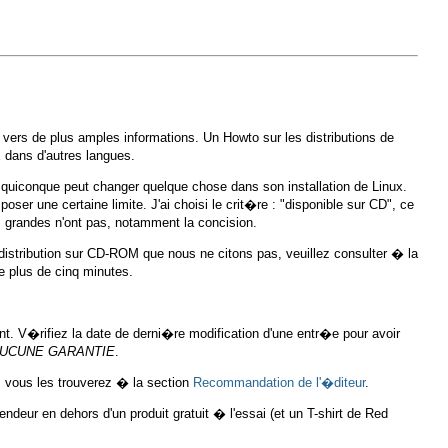
vers de plus amples informations. Un Howto sur les distributions de
 dans d'autres langues.
re, quiconque peut changer quelque chose dans son installation de Linux.
er une certaine limite. J'ai choisi le crit�re : "disponible sur CD", ce
es grandes n'ont pas, notamment la concision.
distribution sur CD-ROM que nous ne citons pas, veuillez consulter � la
re plus de cinq minutes.
. V�rifiez la date de derni�re modification d'une entr�e pour avoir
UCUNE GARANTIE
.
, vous les trouverez � la section
Recommandation de l'�diteur
.
ndeur en dehors d'un produit gratuit � l'essai (et un T-shirt de Red