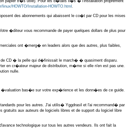
n papier tr�s utile). Pour les d�tails li�s � l'installation proprement
.fr/linux/HOWTO/Installation-HOWTO.html
.
s proposent des abonnements qui abaissent le co�t par CD pour les mises
Votre �diteur vous recommande de payer quelques dollars de plus pour
mmerciales ont �merg� en leaders alors que des autres, plus faibles,
s de CD � la pelle qui d�finissait le march� � quasiment disparu.
rter en cr�ateur majeur de distribution, m�me si elle n'en est pas une.
tion nulle.
opre �valuation bas�e sur votre exp�rience et les donn�es de ce guide.
andards pour les autres. J'ai utilis� Yggdrasil et l'ai recommand� par
atuits aux auteurs de logiciels libres et de support du logiciel libre
avance technologique sur tous les autres vendeurs. Ils ont fait la