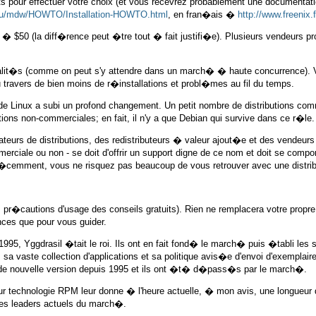
ts pour effectuer votre choix (et vous recevrez probablement une documentatio
edu/mdw/HOWTO/Installation-HOWTO.html
, en fran�ais �
http://www.freenix
$20 � $50 (la diff�rence peut �tre tout � fait justifi�e). Plusieurs vendeur
ualit�s (comme on peut s'y attendre dans un march� � haute concurrence). 
u travers de bien moins de r�installations et probl�mes au fil du temps.
 de Linux a subi un profond changement. Un petit nombre de distributions co
ions non-commerciales; en fait, il n'y a que Debian qui survive dans ce r�le.
teurs de distributions, des redistributeurs � valeur ajout�e et des vendeur
erciale ou non - se doit d'offrir un support digne de ce nom et doit se compo
r�cemment, vous ne risquez pas beaucoup de vous retrouver avec une distribu
 les pr�cautions d'usage des conseils gratuits). Rien ne remplacera votre pr
ces que pour vous guider.
, Yggdrasil �tait le roi. Ils ont en fait fond� le march� puis �tabli les st
ste collection d'applications et sa politique avis�e d'envoi d'exemplaires gr
i de nouvelle version depuis 1995 et ils ont �t� d�pass�s par le march�.
ur technologie RPM leur donne � l'heure actuelle, � mon avis, une longueur d'
es leaders actuels du march�.