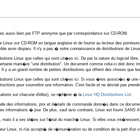
onibles aussi bien par FTP anonyme que par correspondance sur CD-ROM.
 Linux sur CD-ROM en langue anglaise et de fournir au lecteur des pointeurs 
avoir disparu. Il n'y a pas � notre connaissance de distributions de Linux
butions Linux que celles qui sont cit�es ici. De par la nature du logiciel lib
rtaine mani�re "une distribution". Un document comme celui-ci doit donc impos
. Il y a un grand nombre de petites distributions qui offrent des choses que l
tributions Linux que celles qui sont cit�es ici. Si vous �tes associ�s � une 
tructions pour soumettre une information. C'est facile et ne devrait pas prend
mations sur chacune d'elles), se r�f�rer � la
Linux HQ Distributions List
.
itude des informations, prix et d�tails de commande donn�s dans ce document
 informations � jour. De plus, sauf avis contraire, Linux est fourni
SANS A
o, mais il a ses id�es sur l'�tat du march� Linux. Si elles vous int�ressent
eur Linux, ni n'ai accept� de r�mun�ration ou de condition de la part d'un ve