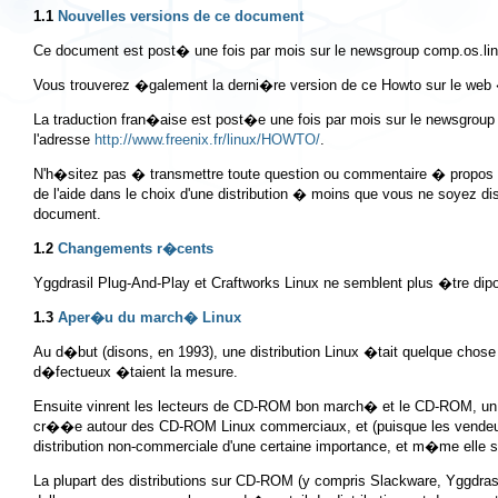
1.1
Nouvelles versions de ce document
Ce document est post� une fois par mois sur le newsgroup
comp.os.li
Vous trouverez �galement la derni�re version de ce Howto sur le web
La traduction fran�aise est post�e une fois par mois sur le newsgrou
l'adresse
http://www.freenix.fr/linux/HOWTO/
.
N'h�sitez pas � transmettre toute question ou commentaire � propo
de l'aide dans le choix d'une distribution � moins que vous ne soyez dis
document.
1.2
Changements r�cents
Yggdrasil Plug-And-Play et Craftworks Linux ne semblent plus �tre 
1.3
Aper�u du march� Linux
Au d�but (disons, en 1993), une distribution Linux �tait quelque chose 
d�fectueux �taient la mesure.
Ensuite vinrent les lecteurs de CD-ROM bon march� et le CD-ROM, un m
cr��e autour des CD-ROM Linux commerciaux, et (puisque les vendeurs
distribution non-commerciale d'une certaine importance, et m�me ell
La plupart des distributions sur CD-ROM (y compris Slackware, Yggdras