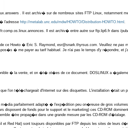
nux.answers
. Il est archiv� sur de nombreux sites FTP Linux, notamment
me
 � l'adresse
http://metalab.unc.edu/mdw/HOWTO/Distribution-HOWTO.html
.
p
fr.comp.os.linux.annonces
. Il est archiv� entre autre sur
ftp.lip6.fr
dans
/pub
s de ce Howto � Eric S. Raymond,
esr@snark.thyrsus.com
. Veuillez ne
pas
m
pos�s � me payer au tarif habituel. Je n'ai pas le temps d'y r�pondre, et j'ai
diponible � la vente, et on �t� ot�es de ce document. DOSLINUX a �galem
que l'on t�l�chargeait d'Internet sur des disquettes. L'installation �tait u
�dia parfaitement adapt� � l'exp�dition peu on�reuse de gros volumes de l
 disposent de fonds pour le support et le marketing) ces CD-ROM dominent 
e semble �tre propag�e dans une grande mesure par les CD-ROM d'�talage.
il et Red Hat) sont toujours disponibles par FTP depuis les sites de leurs 