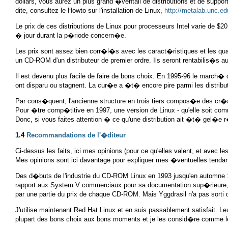
dollars, vous aurez un plus grand �ventail de distributions et de suppor
dite, consultez le Howto sur l'installation de Linux,
http://metalab.unc.
Le prix de ces distributions de Linux pour processeurs Intel varie de 
� jour durant la p�riode concern�e.
Les prix sont assez bien corr�l�s avec les caract�ristiques et les q
un CD-ROM d'un distributeur de premier ordre. Ils seront rentabilis�s a
Il est devenu plus facile de faire de bons choix. En 1995-96 le march�
ont disparu ou stagnent. La cur�e a �t� encore pire parmi les distribut
Par cons�quent, l'ancienne structure en trois tiers compos�e des cr�a
Pour �tre comp�titive en 1997, une version de Linux - qu'elle soit comm
Donc, si vous faites attention � ce qu'une distribution ait �t� gel�e 
1.4
Recommandations de l'�diteur
Ci-dessus les faits, ici mes opinions (pour ce qu'elles valent, et avec
Mes opinions sont ici davantage pour expliquer mes �ventuelles tendan
Des d�buts de l'industrie du CD-ROM Linux en 1993 jusqu'en automne 1995
rapport aux System V commerciaux pour sa documentation sup�rieure, sa va
par une partie du prix de chaque CD-ROM. Mais Yggdrasil n'a pas sort
J'utilise maintenant Red Hat Linux et en suis passablement satisfait. Le
plupart des bons choix aux bons moments et je les consid�re comme l