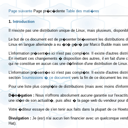
Page suivante
Page pr�c�dente
Table des mati�res
1.
Introduction
Il n'existe pas une distribution unique de Linux, mais plusieurs, disp
Le but de ce document est de pr�senter bri�vement les distributions de
Linux en langue allemande a eu �t� g�r� par Marco Budde mais semble 
L'information pr�sent�e ici n'est pas compl�te. Il existe d'autres distri
En mettant ces changements � disposition des autres, il en fait d'une ce
qui ne constitue en aucun cas une d�finition d'une distribution de Linux
L'information pr�sent�e ici n'est pas compl�te. Il existe d'autres dis
section
Soumissions � ce document
vers la fin de ce document les ins
Pour une liste plus compl�te de distributions (mais avec moins d'infor
D�n�gation :
Nous n'offrons absolument
aucune
garantie sur l'exact
une id�e de son actualit�, puis allez � la page web du vendeur pour des
Votre �diteur essaye de s'en tenir aux faits dans la plupart de ce Howt
Divulgation :
Je (esr) n'ai aucun lien financier avec un quelconque vend
Hat).