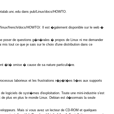
talab.unc.edu
dans
pub/Linux/docs/HOWTO
.
/linux/french/docs/HOWTO/
. Il est �galement disponible sur le web �
e poser de questions g�n�rales � propos de Linux ni me demander
 mis tout ce que je sais sur le choix d'une distribution dans ce
ent �t� omise � cause de sa nature particuli�re.
n processus laborieux et les frustrations r�p�t�es li�es aux supports
ogiciels de syst�mes d'exploitation. Toute une mini-industrie s'est
de plus en plus le monde Linux. Debian est d�sormais la seule
d�veloppeurs. Mais si vous avez un lecteur de CD-ROM et quelques